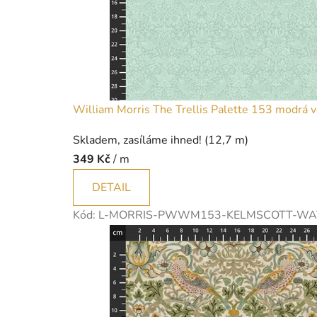
š
i
c
í
s
William Morris The Trellis Palette 153 modrá v
t
Skladem, zasíláme ihned!
(12,7 m)
349 Kč
/ m
r
DETAIL
o
j
Kód:
L-MORRIS-PWWM153-KELMSCOTT-WA
e
|
l