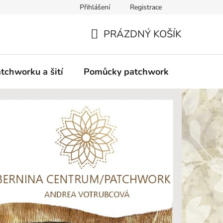
Přihlášení
Registrace
do Polska
Blog
Obchodní podmínky
Podmínky ochran
PRÁZDNÝ KOŠÍK
NÁKUPNÍ
KOŠÍK
tchworku a šití
Pomůcky patchwork
Overloc