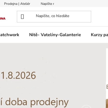
Prodejna | Ateliér
Napište nám
Zasílání na Slovensko a 
patchwork
Nitě- Vatelíny-Galanterie
Kurzy pa