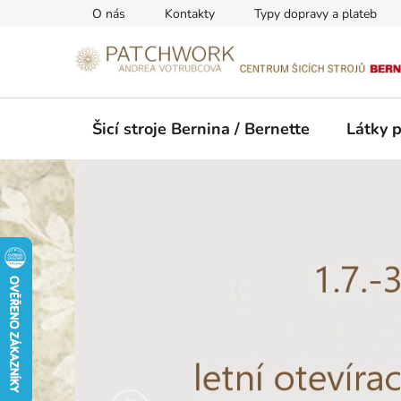
Přejít
O nás
Kontakty
Typy dopravy a plateb
na
obsah
Šicí stroje Bernina / Bernette
Látky 
B
e
r
n
i
n
a