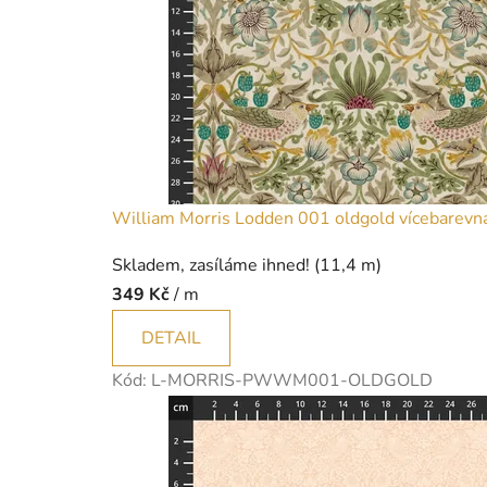
á
t
k
y
|
p
William Morris Lodden 001 oldgold vícebarevná
a
Skladem, zasíláme ihned!
(11,4 m)
t
349 Kč
/ m
c
DETAIL
h
Kód:
L-MORRIS-PWWM001-OLDGOLD
w
o