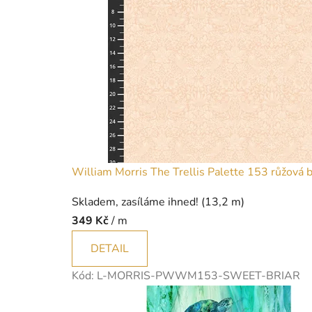
r
k
William Morris The Trellis Palette 153 růžová 
Skladem, zasíláme ihned!
(13,2 m)
349 Kč
/ m
DETAIL
Kód:
L-MORRIS-PWWM153-SWEET-BRIAR