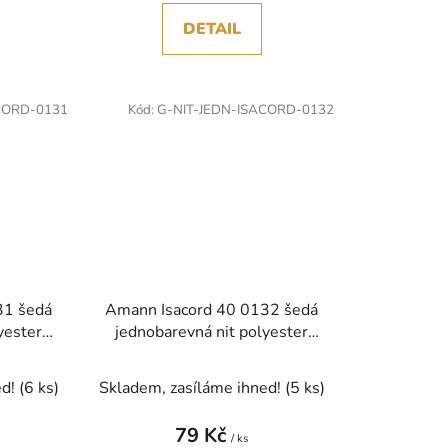
DETAIL
CORD-0131
Kód:
G-NIT-JEDN-ISACORD-0132
31 šedá
Amann Isacord 40 0132 šedá
yester
jednobarevná nit polyester
1000m
ed!
(6 ks)
Skladem, zasíláme ihned!
(5 ks)
79 Kč
/ ks