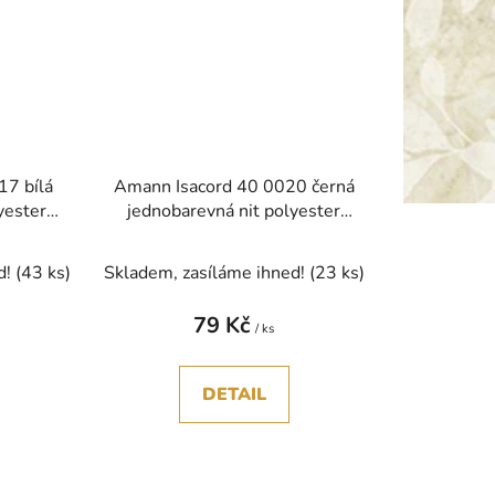
17 bílá
Amann Isacord 40 0020 černá
yester
jednobarevná nit polyester
1000m
d!
(43 ks)
Skladem, zasíláme ihned!
(23 ks)
79 Kč
/ ks
DETAIL