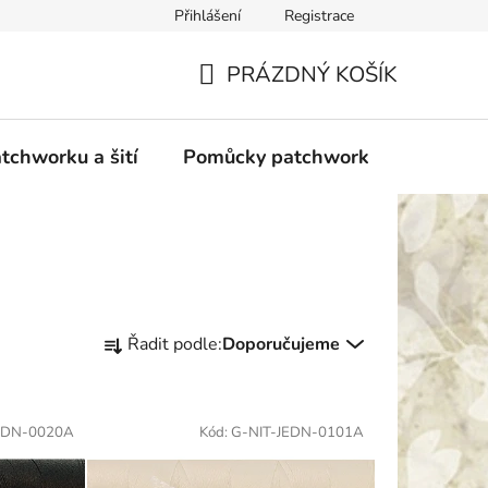
Přihlášení
Registrace
do Polska
Blog
Obchodní podmínky
Podmínky ochran
PRÁZDNÝ KOŠÍK
NÁKUPNÍ
KOŠÍK
tchworku a šití
Pomůcky patchwork
Overloc
Ř
Řadit podle:
Doporučujeme
a
z
e
EDN-0020A
Kód:
G-NIT-JEDN-0101A
n
í