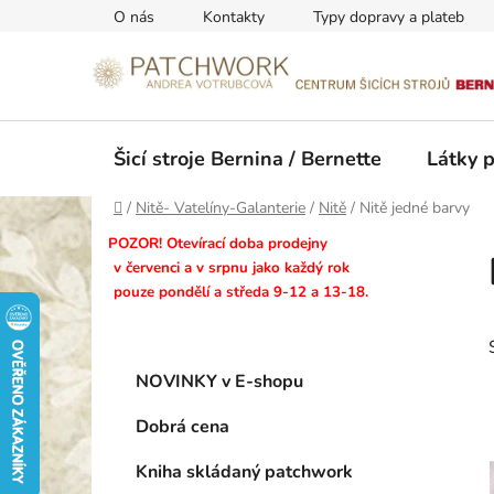
Přejít
O nás
Kontakty
Typy dopravy a plateb
na
obsah
Šicí stroje Bernina / Bernette
Látky 
Domů
/
Nitě- Vatelíny-Galanterie
/
Nitě
/
Nitě jedné barvy
P
POZOR! Otevírací doba prodejny
o
v červenci a v srpnu jako každý rok
pouze pondělí a středa 9-12 a 13-18.
s
t
r
K
Přeskočit
a
NOVINKY v E-shopu
a
kategorie
n
t
Dobrá cena
n
e
g
í
Kniha skládaný patchwork
o