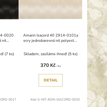
p
r
o
d
u
k
14-0020
Amann Isacord 40 2914-0101a
t
 nit
ecry jednobarevná nit polyester
ů
0m
5000m
ed!
(7 ks)
Skladem, zasíláme ihned!
(5 ks)
370 Kč
/ ks
DETAIL
CORD-0017
Kód:
G-NIT-JEDN-ISACORD-0020