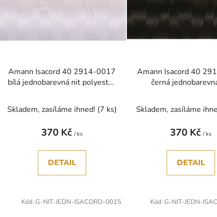
s
p
r
o
d
Amann Isacord 40 2914-0017
Amann Isacord 40 29
u
bílá jednobarevná nit polyester
černá jednobarevná
k
5000m
polyester 500
t
Skladem, zasíláme ihned!
(7 ks)
Skladem, zasíláme ihn
ů
370 Kč
370 Kč
/ ks
/ ks
DETAIL
DETAIL
Kód:
G-NIT-JEDN-ISACORD-0015
Kód:
G-NIT-JEDN-ISA