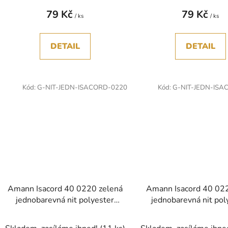
79 Kč
79 Kč
/ ks
/ ks
DETAIL
DETAIL
Kód:
G-NIT-JEDN-ISACORD-0220
Kód:
G-NIT-JEDN-ISA
Amann Isacord 40 0220 zelená
Amann Isacord 40 022
jednobarevná nit polyester
jednobarevná nit pol
1000m
1000m