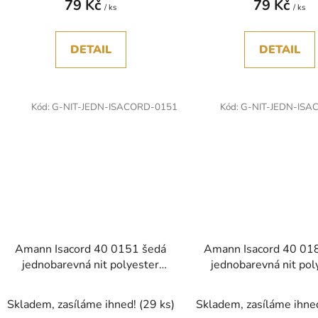
79 Kč
79 Kč
/ ks
/ ks
DETAIL
DETAIL
Kód:
G-NIT-JEDN-ISACORD-0151
Kód:
G-NIT-JEDN-ISA
Amann Isacord 40 0151 šedá
Amann Isacord 40 01
jednobarevná nit polyester
jednobarevná nit pol
1000m
1000m
Skladem, zasíláme ihned!
(29 ks)
Skladem, zasíláme ihne