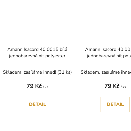
Amann Isacord 40 0015 bílá
Amann Isacord 40 00
jednobarevná nit polyester
jednobarevná nit pol
1000m
1000m
Skladem, zasíláme ihned!
(31 ks)
Skladem, zasíláme ihne
79 Kč
79 Kč
/ ks
/ ks
DETAIL
DETAIL