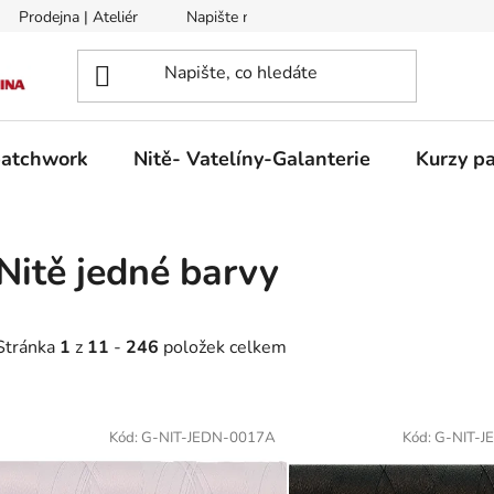
Prodejna | Ateliér
Napište nám
Zasílání na Slovensko a 
patchwork
Nitě- Vatelíny-Galanterie
Kurzy pa
Nitě jedné barvy
Stránka
1
z
11
-
246
položek celkem
V
ý
Kód:
G-NIT-JEDN-0017A
Kód:
G-NIT-J
p