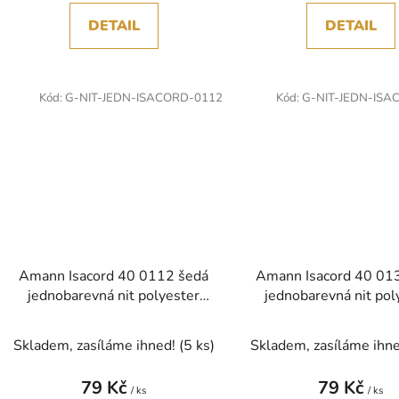
DETAIL
DETAIL
Kód:
G-NIT-JEDN-ISACORD-0112
Kód:
G-NIT-JEDN-ISA
Amann Isacord 40 0112 šedá
Amann Isacord 40 01
jednobarevná nit polyester
jednobarevná nit pol
1000m
1000m
Skladem, zasíláme ihned!
(5 ks)
Skladem, zasíláme ihn
79 Kč
79 Kč
/ ks
/ ks