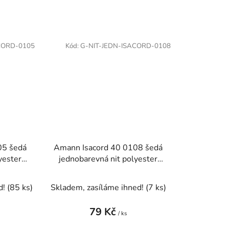
CORD-0105
Kód:
G-NIT-JEDN-ISACORD-0108
05 šedá
Amann Isacord 40 0108 šedá
yester
jednobarevná nit polyester
1000m
d!
(85 ks)
Skladem, zasíláme ihned!
(7 ks)
79 Kč
/ ks