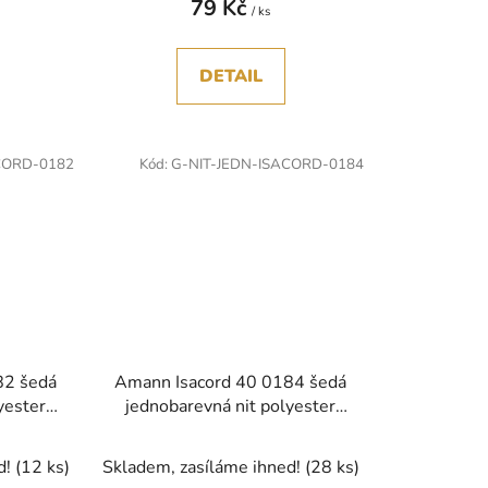
79 Kč
/ ks
DETAIL
CORD-0182
Kód:
G-NIT-JEDN-ISACORD-0184
82 šedá
Amann Isacord 40 0184 šedá
yester
jednobarevná nit polyester
1000m
d!
(12 ks)
Skladem, zasíláme ihned!
(28 ks)