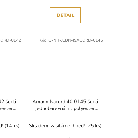
DETAIL
CORD-0142
Kód:
G-NIT-JEDN-ISACORD-0145
42 šedá
Amann Isacord 40 0145 šedá
yester
jednobarevná nit polyester
1000m
d!
(14 ks)
Skladem, zasíláme ihned!
(25 ks)