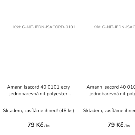
Kód:
G-NIT-JEDN-ISACORD-0101
Kód:
G-NIT-JEDN-ISA
Amann Isacord 40 0101 ecry
Amann Isacord 40 01
jednobarevná nit polyester
jednobarevná nit pol
1000m
1000m
Skladem, zasíláme ihned!
(48 ks)
Skladem, zasíláme ihne
79 Kč
79 Kč
/ ks
/ ks