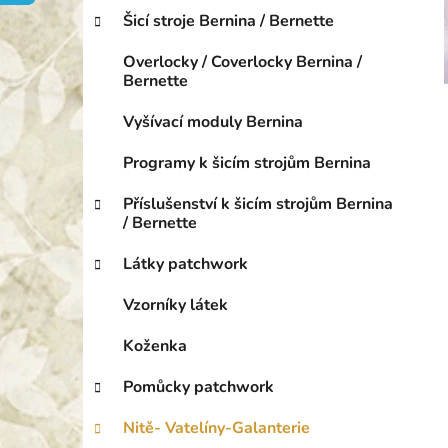
i
p
r
Šicí stroje Bernina / Bernette
a
i
n
e
Overlocky / Coverlocky Bernina /
e
Bernette
l
Vyšívací moduly Bernina
Programy k šicím strojům Bernina
Příslušenství k šicím strojům Bernina
/ Bernette
Látky patchwork
Vzorníky látek
Koženka
Pomůcky patchwork
Nitě- Vatelíny-Galanterie