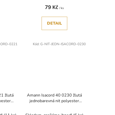
79 Kč
/ ks
DETAIL
CORD-0221
Kód:
G-NIT-JEDN-ISACORD-0230
1 žlutá
Amann Isacord 40 0230 žlutá
yester
jednobarevná nit polyester
1000m