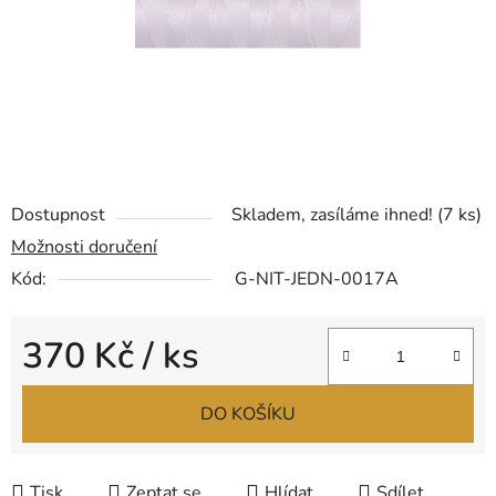
Dostupnost
Skladem, zasíláme ihned!
(7 ks)
Možnosti doručení
Kód:
G-NIT-JEDN-0017A
370 Kč
/ ks
Měrná cena:
DO KOŠÍKU
Tisk
Zeptat se
Hlídat
Sdílet