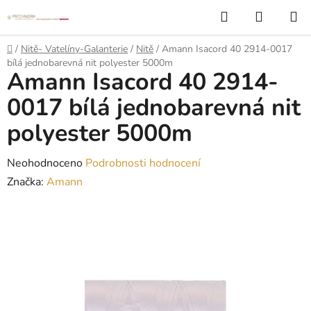
Přejít
Hledat
NÁKUP
na
KOŠÍK
obsah
Domů
/
Nitě- Vatelíny-Galanterie
/
Nitě
/
Amann Isacord 40 2914-0017
bílá jednobarevná nit polyester 5000m
Amann Isacord 40 2914-
0017 bílá jednobarevná nit
polyester 5000m
Průměrné
Neohodnoceno
Podrobnosti hodnocení
hodnocení
Značka:
Amann
produktu
je
0,0
z
5
hvězdiček.