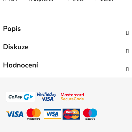
Popis
Diskuze
Hodnocení
Z
á
p
a
t
í