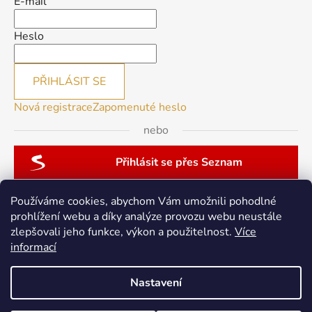
E-mail
Heslo
PŘIHLÁSIT SE
Nová registrace
Zapomenuté heslo
nebo
Přihlásit se přes Seznam
Používáme cookies, abychom Vám umožnili pohodlné
prohlížení webu a díky analýze provozu webu neustále
zlepšovali jeho funkce, výkon a použitelnost.
Více
patchwork-aja.cz
informací
Nastavení