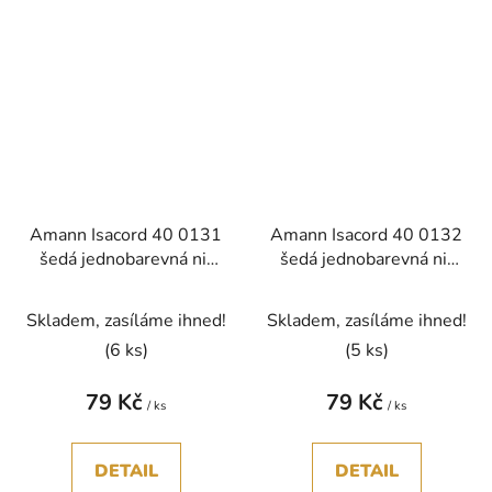
Amann Isacord 40 0131
Amann Isacord 40 0132
šedá jednobarevná nit
šedá jednobarevná nit
polyester 1000m
polyester 1000m
Skladem, zasíláme ihned!
Skladem, zasíláme ihned!
(6 ks)
(5 ks)
79 Kč
79 Kč
/ ks
/ ks
DETAIL
DETAIL