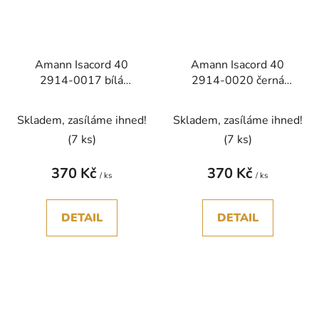
Amann Isacord 40
Amann Isacord 40
2914-0017 bílá
2914-0020 černá
jednobarevná nit
jednobarevná nit
polyester 5000m
polyester 5000m
Skladem, zasíláme ihned!
Skladem, zasíláme ihned!
(7 ks)
(7 ks)
370 Kč
370 Kč
/ ks
/ ks
DETAIL
DETAIL