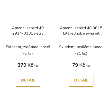
Amann Isacord 40
Amann Isacord 40 0015
2914-0101a ecry
bílá jednobarevná nit
jednobarevná nit
polyester 1000m
polyester 5000m
Skladem, zasíláme ihned!
Skladem, zasíláme ihned!
(5 ks)
(31 ks)
370 Kč
79 Kč
/ ks
/ ks
DETAIL
DETAIL