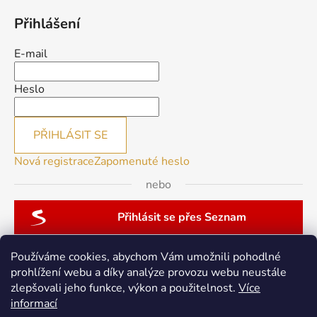
Přihlášení
E-mail
Heslo
PŘIHLÁSIT SE
Nová registrace
Zapomenuté heslo
nebo
Přihlásit se přes Seznam
Používáme cookies, abychom Vám umožnili pohodlné
prohlížení webu a díky analýze provozu webu neustále
zlepšovali jeho funkce, výkon a použitelnost.
Více
patchwork-aja.cz
informací