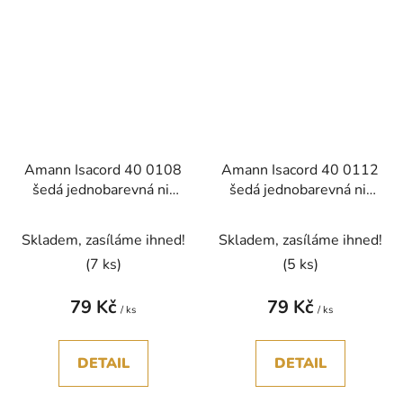
Amann Isacord 40 0108
Amann Isacord 40 0112
šedá jednobarevná nit
šedá jednobarevná nit
polyester 1000m
polyester 1000m
Skladem, zasíláme ihned!
Skladem, zasíláme ihned!
(7 ks)
(5 ks)
79 Kč
79 Kč
/ ks
/ ks
DETAIL
DETAIL