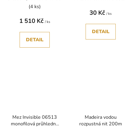
(4 ks)
30 Kč
/ ks
1 510 Kč
/ ks
DETAIL
DETAIL
Mez Invisible 06513
Madeira vodou
monofilová průhledná
rozpustná nit 200m
nit polyamid 200m