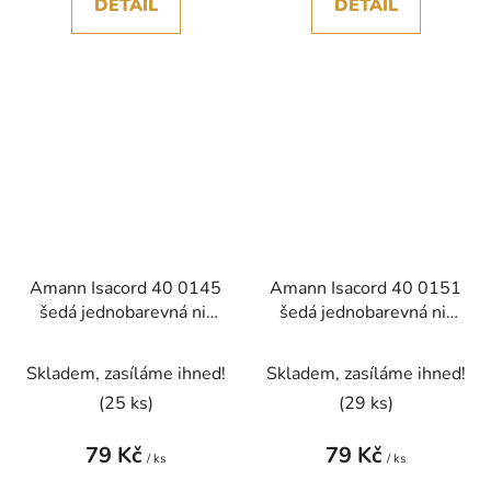
DETAIL
DETAIL
Amann Isacord 40 0145
Amann Isacord 40 0151
šedá jednobarevná nit
šedá jednobarevná nit
polyester 1000m
polyester 1000m
Skladem, zasíláme ihned!
Skladem, zasíláme ihned!
(25 ks)
(29 ks)
79 Kč
79 Kč
/ ks
/ ks