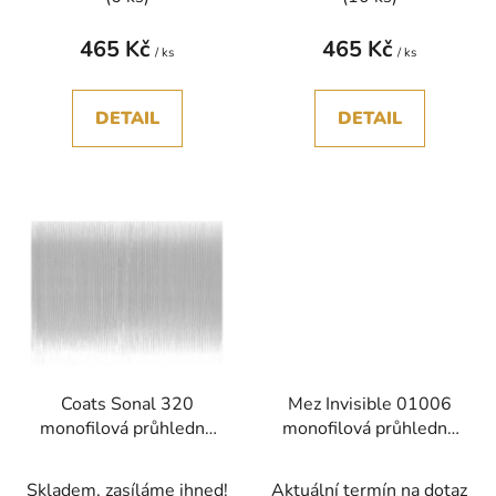
t
ů
465 Kč
465 Kč
/ ks
/ ks
DETAIL
DETAIL
Coats Sonal 320
Mez Invisible 01006
monofilová průhledná
monofilová průhledná
nit polyamid 60000m
nit polyamid 200m
Skladem, zasíláme ihned!
Aktuální termín na dotaz