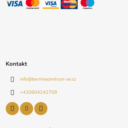
t
k
í
y
v
ý
p
i
s
u
Kontakt
info
@
berninacentrum-av.cz
+420604242709