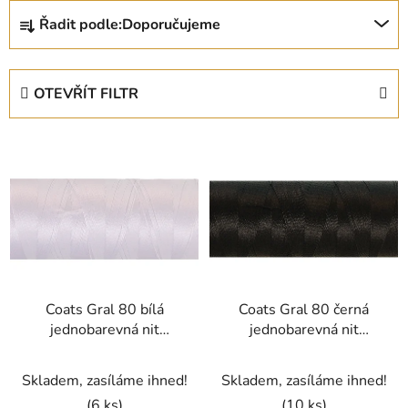
Ř
Řadit podle:
Doporučujeme
a
z
e
OTEVŘÍT FILTR
n
í
V
p
ý
r
p
o
i
d
s
u
p
k
r
t
Coats Gral 80 bílá
Coats Gral 80 černá
o
ů
jednobarevná nit
jednobarevná nit
d
polyester 5000m
polyester 5000m
u
Skladem, zasíláme ihned!
Skladem, zasíláme ihned!
k
(6 ks)
(10 ks)