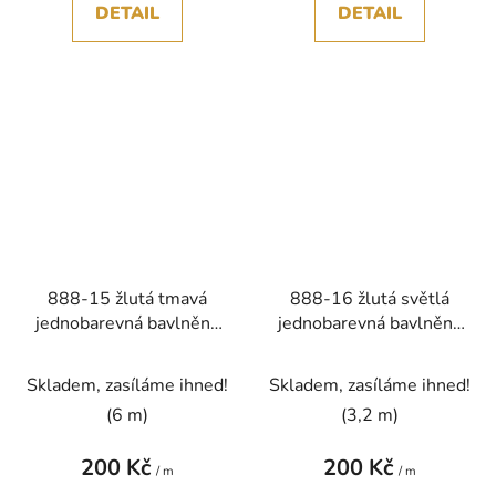
DETAIL
DETAIL
888-15 žlutá tmavá
888-16 žlutá světlá
jednobarevná bavlněná
jednobarevná bavlněná
látka patchwork
látka patchwork
Skladem, zasíláme ihned!
Skladem, zasíláme ihned!
(6 m)
(3,2 m)
200 Kč
200 Kč
/ m
/ m