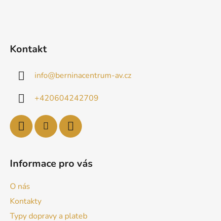
v
ý
p
i
Kontakt
s
u
info
@
berninacentrum-av.cz
+420604242709
Informace pro vás
O nás
Kontakty
Typy dopravy a plateb