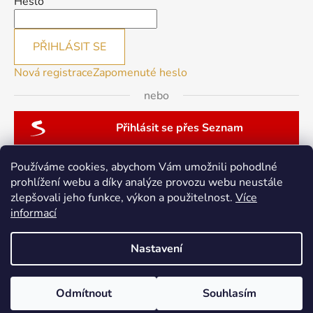
Heslo
PŘIHLÁSIT SE
Nová registrace
Zapomenuté heslo
nebo
Přihlásit se přes Seznam
Používáme cookies, abychom Vám umožnili pohodlné
prohlížení webu a díky analýze provozu webu neustále
zlepšovali jeho funkce, výkon a použitelnost.
Více
patchwork-aja.cz
informací
Nastavení
Vytvořil Shoptet
Odmítnout
Souhlasím
Copyright 2026
berninacentrum-av.cz
. Všechna práva
vyhrazena.
Upravit nastavení cookies