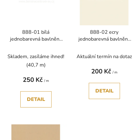
i
d
s
u
p
k
r
t
888-01 bílá
888-02 ecry
o
ů
jednobarevná bavlněná
jednobarevná bavlněná
d
látka patchwork
látka patchwork
u
Skladem, zasíláme ihned!
Aktuální termín na dotaz
k
t
(40,7 m)
200 Kč
ů
/ m
250 Kč
/ m
DETAIL
DETAIL