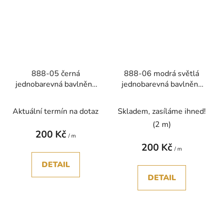
888-05 černá
888-06 modrá světlá
jednobarevná bavlněná
jednobarevná bavlněná
látka patchwork
látka patchwork
Aktuální termín na dotaz
Skladem, zasíláme ihned!
(2 m)
200 Kč
/ m
200 Kč
/ m
DETAIL
DETAIL