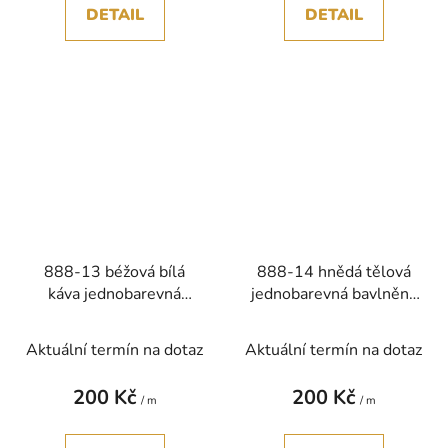
DETAIL
DETAIL
888-13 béžová bílá
888-14 hnědá tělová
káva jednobarevná
jednobarevná bavlněná
bavlněná látka
látka patchwork
patchwork
Aktuální termín na dotaz
Aktuální termín na dotaz
200 Kč
200 Kč
/ m
/ m