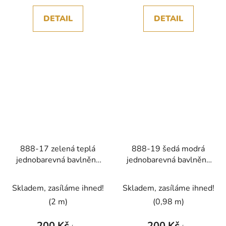
DETAIL
DETAIL
888-17 zelená teplá
888-19 šedá modrá
jednobarevná bavlněná
jednobarevná bavlněná
látka patchwork
látka patchwork
Skladem, zasíláme ihned!
Skladem, zasíláme ihned!
(2 m)
(0,98 m)
200 Kč
200 Kč