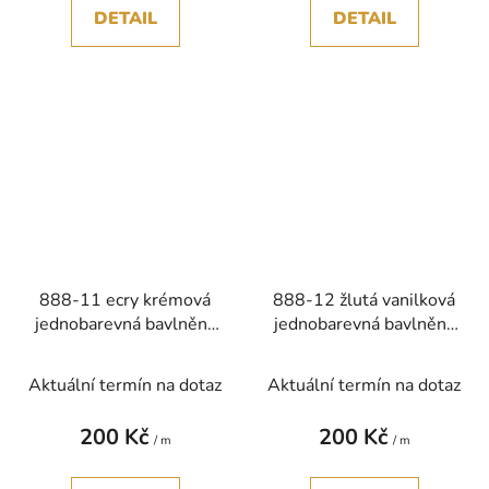
DETAIL
DETAIL
888-11 ecry krémová
888-12 žlutá vanilková
jednobarevná bavlněná
jednobarevná bavlněná
látka patchwork
látka patchwork
Aktuální termín na dotaz
Aktuální termín na dotaz
200 Kč
200 Kč
/ m
/ m