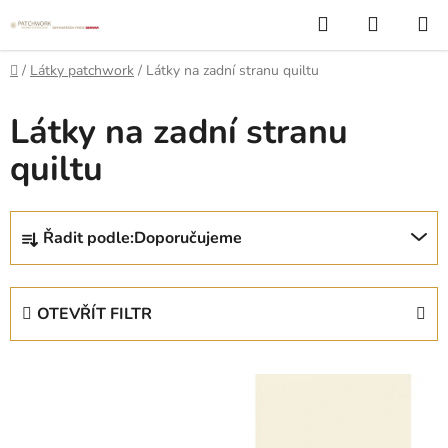
Přejít
Hledat
NÁKUP
na
KOŠÍK
obsah
Domů
/
Látky patchwork
/
Látky na zadní stranu quiltu
Látky na zadní stranu
quiltu
Ř
Řadit podle:
Doporučujeme
a
z
e
OTEVŘÍT FILTR
n
í
V
p
ý
r
p
o