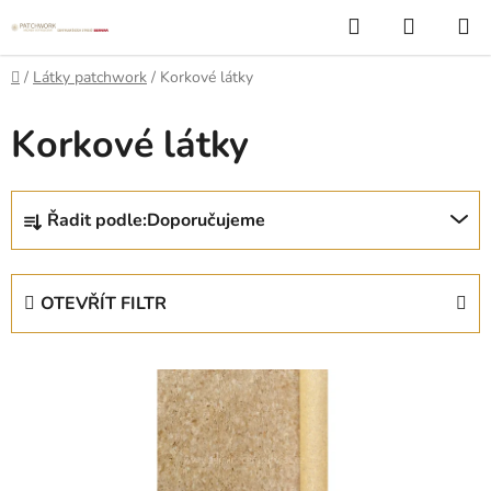
Přejít
Hledat
NÁKUP
na
KOŠÍK
obsah
Domů
/
Látky patchwork
/
Korkové látky
Korkové látky
Ř
Řadit podle:
Doporučujeme
a
z
e
OTEVŘÍT FILTR
n
í
V
p
ý
r
p
o
i
d
s
u