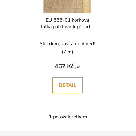
p
k
r
t
EU 666-01 korková
o
ů
látka patchwork přírodní
d
140g šíře 144cm
u
Skladem, zasíláme ihned!
k
t
(7 m)
ů
462 Kč
/ m
DETAIL
1
položek celkem
O
v
l
Z