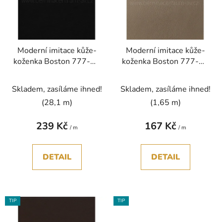
i
d
s
u
p
k
r
t
Moderní imitace kůže-
Moderní imitace kůže-
o
ů
koženka Boston 777-20
koženka Boston 777-23
d
černá bez PVC
hnědá tmelová bez PVC
u
Skladem, zasíláme ihned!
Skladem, zasíláme ihned!
k
t
(28,1 m)
(1,65 m)
ů
239 Kč
167 Kč
/ m
/ m
DETAIL
DETAIL
TIP
TIP