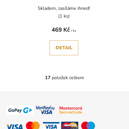
Skladem, zasíláme ihned!
(1 ks)
469 Kč
/ ks
DETAIL
17
položek celkem
O
v
l
Z
á
á
d
p
a
a
c
t
í