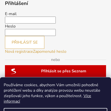
Přihlášení
E-mail
Heslo
PŘIHLÁSIT SE
Nová registrace
Zapomenuté heslo
nebo
Přihlásit se přes Seznam
Používáme cookies, abychom Vám umožnili pohodlné
prohlížení webu a díky analýze provozu webu neustále
zlepšovali jeho funkce, výkon a použitelnost.
Více
patchwork-aja.cz
informací