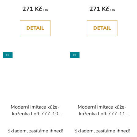
271 Kč
271 Kč
/ m
/ m
DETAIL
DETAIL
TIP
TIP
Moderní imitace kůže-
Moderní imitace kůže-
koženka Loft 777-10
koženka Loft 777-11
hnědá bez PVC
šedá bez PVC
Skladem, zasíláme ihned!
Skladem, zasíláme ihned!