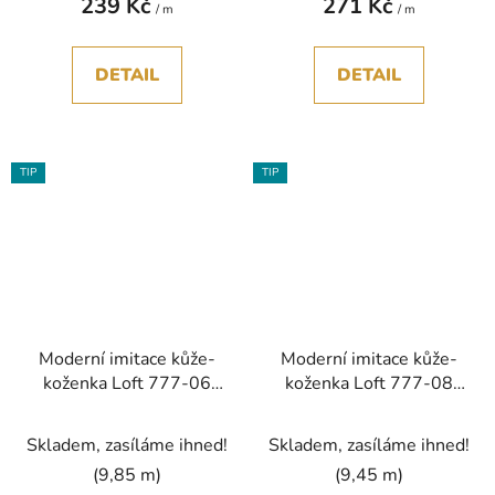
239 Kč
271 Kč
/ m
/ m
DETAIL
DETAIL
TIP
TIP
Moderní imitace kůže-
Moderní imitace kůže-
koženka Loft 777-06
koženka Loft 777-08
hnědá capuccino bez
vínová bez PVC
PVC
Skladem, zasíláme ihned!
Skladem, zasíláme ihned!
(9,85 m)
(9,45 m)