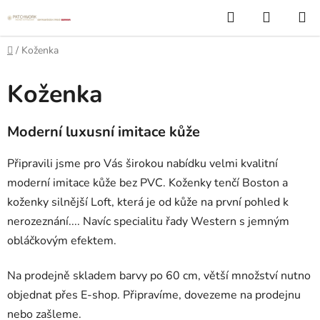
Přejít
Hledat
NÁKUP
na
KOŠÍK
obsah
Domů
/
Koženka
Koženka
Moderní luxusní imitace kůže
Připravili jsme pro Vás širokou nabídku velmi kvalitní
moderní imitace kůže bez PVC. Koženky tenčí Boston a
koženky silnější Loft, která je od kůže na první pohled k
nerozeznání.... Navíc specialitu řady Western s jemným
obláčkovým efektem.
Na prodejně skladem barvy po 60 cm, větší množství nutno
objednat přes E-shop. Připravíme, dovezeme na prodejnu
nebo zašleme.