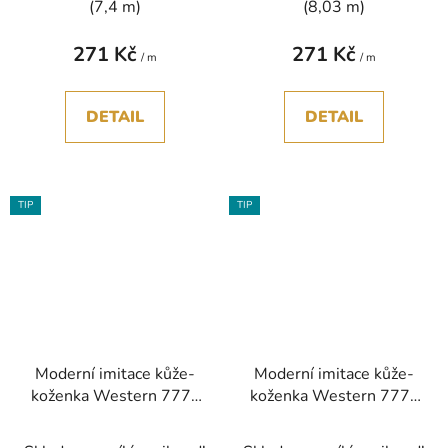
(7,4 m)
(8,03 m)
271 Kč
271 Kč
/ m
/ m
DETAIL
DETAIL
TIP
TIP
Moderní imitace kůže-
Moderní imitace kůže-
koženka Western 777-
koženka Western 777-
07 hnědá tmavá bez
08 hnědá extra tmavá
PVC
bez PVC