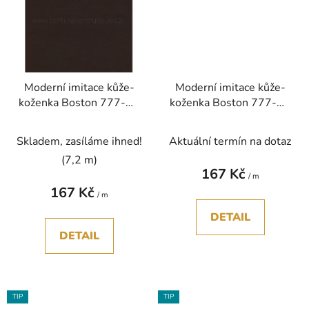
Moderní imitace kůže-
Moderní imitace kůže-
koženka Boston 777-26
koženka Boston 777-27
hnědá tmavá studená
hnědá rezavá bez PVC
bez PVC
Skladem, zasíláme ihned!
Aktuální termín na dotaz
(7,2 m)
167 Kč
/ m
167 Kč
/ m
DETAIL
DETAIL
TIP
TIP