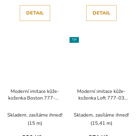
DETAIL
DETAIL
TIP
Moderní imitace kůže-
Moderní imitace kůže-
koženka Boston 777-36
koženka Loft 777-03
béžová studená bez
šedá teplá bez PVC
PVC
Skladem, zasíláme ihned!
Skladem, zasíláme ihned!
(15 m)
(15,41 m)