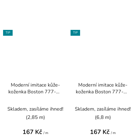
TIP
TIP
Moderní imitace kůže-
Moderní imitace kůže-
koženka Boston 777-32
koženka Boston 777-35
oranžová písková bez
zelená pistáciová bez
PVC
PVC
Skladem, zasíláme ihned!
Skladem, zasíláme ihned!
(2,85 m)
(6,8 m)
167 Kč
167 Kč
/ m
/ m