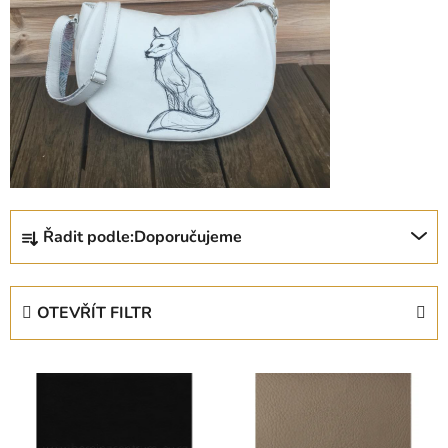
Ř
Řadit podle:
Doporučujeme
a
z
e
OTEVŘÍT FILTR
n
í
V
p
ý
r
p
o