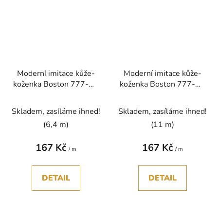
Moderní imitace kůže-
Moderní imitace kůže-
koženka Boston 777-30
koženka Boston 777-31
oranžová pomerančová
oranžová broskvová bez
bez PVC
PVC
Skladem, zasíláme ihned!
Skladem, zasíláme ihned!
(6,4 m)
(11 m)
167 Kč
167 Kč
/ m
/ m
DETAIL
DETAIL