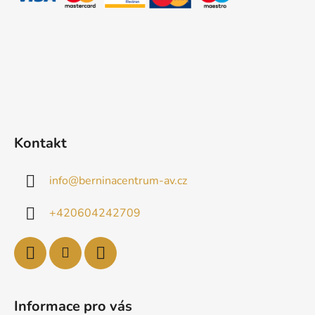
p
í
r
v
k
y
v
ý
p
i
Kontakt
s
u
info
@
berninacentrum-av.cz
+420604242709
Informace pro vás