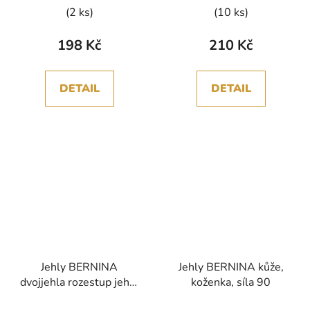
(2 ks)
(10 ks)
198 Kč
210 Kč
DETAIL
DETAIL
Jehly BERNINA
Jehly BERNINA kůže,
dvojjehla rozestup jehel
koženka, síla 90
6 mm, síla 100