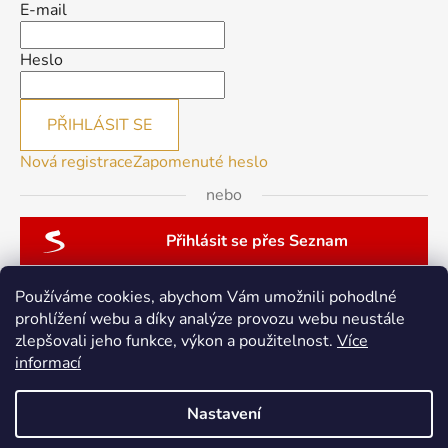
E-mail
Heslo
PŘIHLÁSIT SE
Nová registrace
Zapomenuté heslo
nebo
Přihlásit se přes Seznam
Používáme cookies, abychom Vám umožnili pohodlné
prohlížení webu a díky analýze provozu webu neustále
zlepšovali jeho funkce, výkon a použitelnost.
Více
patchwork-aja.cz
informací
Nastavení