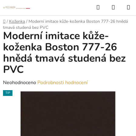
Přejít
Hledat
NÁKUP
na
KOŠÍK
obsah
Domů
/
Koženka
/
Moderní imitace kůže-koženka Boston 777-26 hnědá
tmavá studená bez PVC
Moderní imitace kůže-
koženka Boston 777-26
hnědá tmavá studená bez
PVC
Průměrné
Neohodnoceno
Podrobnosti hodnocení
hodnocení
TIP
produktu
je
0,0
z
5