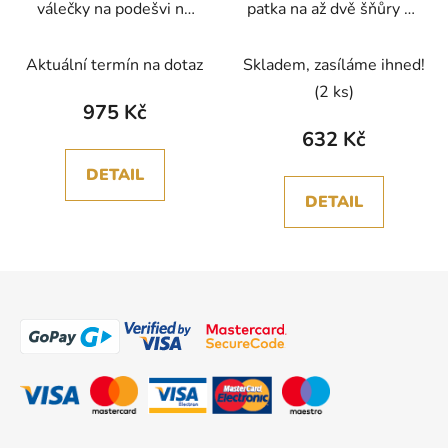
válečky na podešvi na
patka na až dvě šňůry 7-
špatně posuvné
8mm
materiály
Aktuální termín na dotaz
Skladem, zasíláme ihned!
(2 ks)
975 Kč
632 Kč
DETAIL
DETAIL
Z
á
p
a
t
í