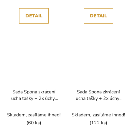
DETAIL
DETAIL
Sada Spona zkrácení
Sada Spona zkrácení
ucha tašky + 2x úchyt
ucha tašky + 2x úchyt
ucha polokroužky,
ucha polokroužky,
staromosaz
stříbrná
Skladem, zasíláme ihned!
Skladem, zasíláme ihned!
(60 ks)
(122 ks)