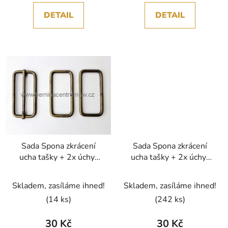
DETAIL
DETAIL
Sada Spona zkrácení
Sada Spona zkrácení
ucha tašky + 2x úchyt
ucha tašky + 2x úchyt
ucha hranatý rámeček,
ucha hranatý rámeček,
staromosaz
stříbrná
Skladem, zasíláme ihned!
Skladem, zasíláme ihned!
(14 ks)
(242 ks)
30 Kč
30 Kč