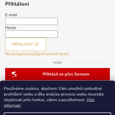
Přihlášení
E-mail
Heslo
PŘIHLÁSIT SE
Nová registrace
Zapomenuté heslo
nebo
Přihlásit se přes Seznam
Používáme cookies, abychom Vám umožnili pohodlné
prohlížení webu a díky analýze provozu webu neustále
zlepšovali jeho funkce, výkon a použitelnost.
Více
patchwork-aja.cz
informací