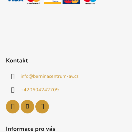
í
Kontakt
info
@
berninacentrum-av.cz
+420604242709
Informace pro vás