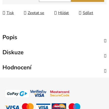
Měrná cena:
Tisk
Zeptat se
Hlídat
Sdílet
Popis
Diskuze
Hodnocení
Z
á
p
a
t