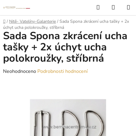
Přejít
Hledat
NÁKUP
na
KOŠÍK
obsah
Domů
/
Nitě- Vatelíny-Galanterie
/
Sada Spona zkrácení ucha tašky + 2x
úchyt ucha polokroužky, stříbrná
Sada Spona zkrácení ucha
tašky + 2x úchyt ucha
polokroužky, stříbrná
Průměrné
Neohodnoceno
Podrobnosti hodnocení
hodnocení
produktu
je
0,0
z
5
hvězdiček.