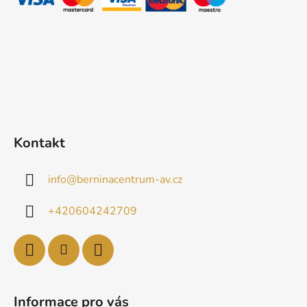
í
Kontakt
info
@
berninacentrum-av.cz
+420604242709
Informace pro vás