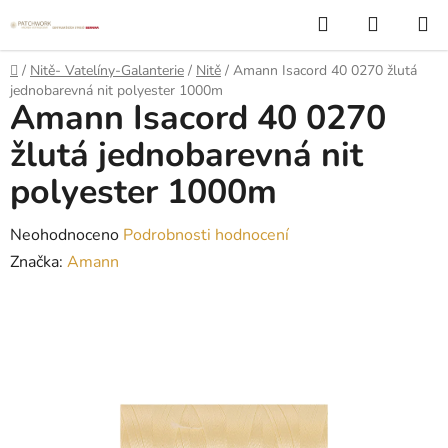
Přejít
Hledat
NÁKUP
na
KOŠÍK
obsah
Domů
/
Nitě- Vatelíny-Galanterie
/
Nitě
/
Amann Isacord 40 0270 žlutá
jednobarevná nit polyester 1000m
Amann Isacord 40 0270
žlutá jednobarevná nit
polyester 1000m
Průměrné
Neohodnoceno
Podrobnosti hodnocení
hodnocení
Značka:
Amann
produktu
je
0,0
z
5
hvězdiček.