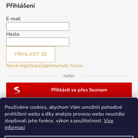
Přihlášení
E-mail
Heslo
PŘIHLÁSIT SE
Nová registrace
Zapomenuté heslo
nebo
Přihlásit se přes Seznam
Používáme cookies, abychom Vám umožnili pohodlné
prohlížení webu a díky analýze provozu webu neustále
zlepšovali jeho funkce, výkon a použitelnost.
Více
patchwork-aja.cz
informací