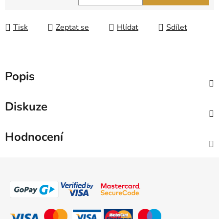
Měrná cena:
Tisk
Zeptat se
Hlídat
Sdílet
Popis
Diskuze
Hodnocení
Z
á
p
a
t