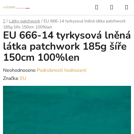
Přejít
Hledat
NÁKUP
na
KOŠÍK
obsah
Domů
/
Látky patchwork
/
EU 666-14 tyrkysová lněná látka patchwork
185g šíře 150cm 100%len
EU 666-14 tyrkysová lněná
látka patchwork 185g šíře
150cm 100%len
Průměrné
Neohodnoceno
Podrobnosti hodnocení
hodnocení
Značka:
EU
produktu
je
0,0
z
5
hvězdiček.