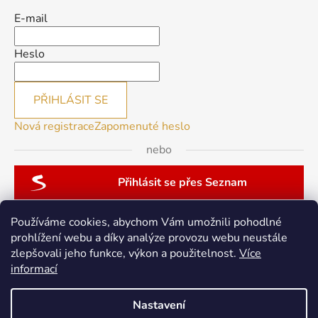
E-mail
Heslo
PŘIHLÁSIT SE
Nová registrace
Zapomenuté heslo
nebo
Přihlásit se přes Seznam
Používáme cookies, abychom Vám umožnili pohodlné
prohlížení webu a díky analýze provozu webu neustále
zlepšovali jeho funkce, výkon a použitelnost.
Více
patchwork-aja.cz
informací
Nastavení