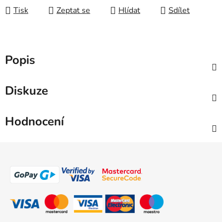
Tisk
Zeptat se
Hlídat
Sdílet
Popis
Diskuze
Hodnocení
Z
á
p
a
t
í