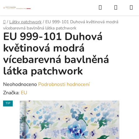
Přejít
Hledat
NÁKUP
na
KOŠÍK
obsah
Domů
/
Látky patchwork
/
EU 999-101 Duhová květinová modrá
vícebarevná bavlněná látka patchwork
EU 999-101 Duhová
květinová modrá
vícebarevná bavlněná
látka patchwork
Průměrné
Neohodnoceno
Podrobnosti hodnocení
hodnocení
Značka:
EU
produktu
TIP
je
0,0
z
5