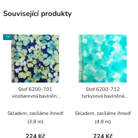
Související produkty
TIP
Stof 6200-701
Stof 6200-712
vícebarevná bavlněná
tyrkysová bavlněná
látka patchwork
látka patchwork
Skladem, zasíláme ihned!
Skladem, zasíláme ihned!
(3,8 m)
(4,8 m)
224 Kč
224 Kč