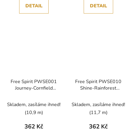
DETAIL
DETAIL
Free Spirit PWSE001
Free Spirit PWSE010
Journey-Cornfield
Shine-Rainforest
Storyboard vícebarevná
Storyboard vícebarevná
bavlněná látka
bavlněná látka
Skladem, zasíláme ihned!
Skladem, zasíláme ihned!
patchwork
patchwork
(10,9 m)
(11,7 m)
362 Kč
362 Kč