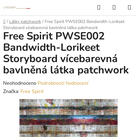
Přejít
Hledat
NÁKUP
na
KOŠÍK
obsah
Domů
/
Látky patchwork
/
Free Spirit PWSE002 Bandwidth-Lorikeet
Storyboard vícebarevná bavlněná látka patchwork
Free Spirit PWSE002
Bandwidth-Lorikeet
Storyboard vícebarevná
bavlněná látka patchwork
Průměrné
Neohodnoceno
Podrobnosti hodnocení
hodnocení
Značka:
Free Spirit
produktu
je
0,0
z
5