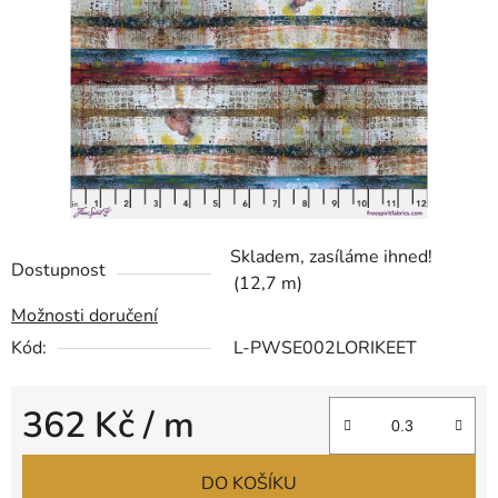
hvězdiček.
Skladem, zasíláme ihned!
Dostupnost
(12,7 m)
Možnosti doručení
Kód:
L-PWSE002LORIKEET
362 Kč
/ m
Měrná cena:
DO KOŠÍKU