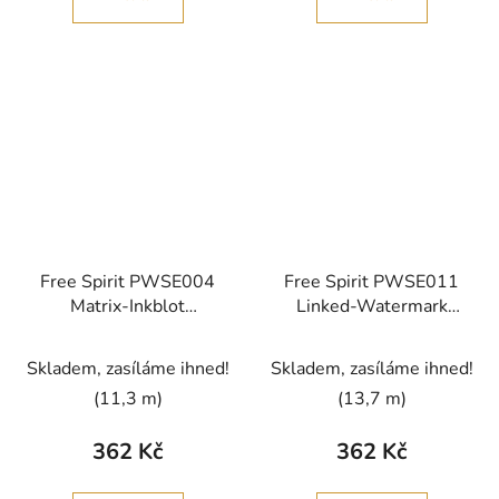
Free Spirit PWSE004
Free Spirit PWSE011
Matrix-Inkblot
Linked-Watermark
Storyboard vícebarevná
Storyboard vícebarevná
bavlněná látka
bavlněná látka
Skladem, zasíláme ihned!
Skladem, zasíláme ihned!
patchwork
patchwork
(11,3 m)
(13,7 m)
362 Kč
362 Kč