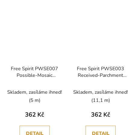
Free Spirit PWSE007
Free Spirit PWSE003
Possible-Mosaic
Received-Parchment
Storyboard vícebarevná
Storyboard vícebarevná
bavlněná látka
bavlněná látka
Skladem, zasíláme ihned!
Skladem, zasíláme ihned!
patchwork
patchwork
(5 m)
(11,1 m)
362 Kč
362 Kč
DETAIL
DETAIL