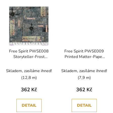
Free Spirit PWSE008
Free Spirit PWSE009
Storyteller-Frost
Printed Matter-Paper
Storyboard vícebarevná
Storyboard vícebarevná
bavlněná látka
bavlněná látka
Skladem, zasíláme ihned!
Skladem, zasíláme ihned!
patchwork
patchwork
(12,8 m)
(7,9 m)
362 Kč
362 Kč
DETAIL
DETAIL