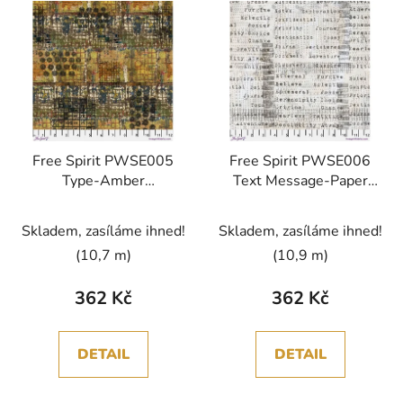
Free Spirit PWSE005
Free Spirit PWSE006
Type-Amber
Text Message-Paper
Storyboard vícebarevná
Storyboard vícebarevná
bavlněná látka
bavlněná látka
Skladem, zasíláme ihned!
Skladem, zasíláme ihned!
patchwork
patchwork
(10,7 m)
(10,9 m)
362 Kč
362 Kč
DETAIL
DETAIL