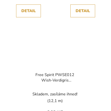
DETAIL
DETAIL
Free Spirit PWSE012
Wish-Verdigris
Storyboard vícebarevná
bavlněná látka
Skladem, zasíláme ihned!
patchwork
(12,1 m)