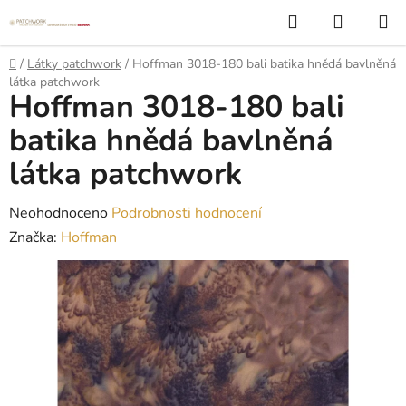
Přejít
Hledat
NÁKUP
na
KOŠÍK
obsah
Domů
/
Látky patchwork
/
Hoffman 3018-180 bali batika hnědá bavlněná
látka patchwork
Hoffman 3018-180 bali
batika hnědá bavlněná
látka patchwork
Průměrné
Neohodnoceno
Podrobnosti hodnocení
hodnocení
Značka:
Hoffman
produktu
je
0,0
z
5
hvězdiček.