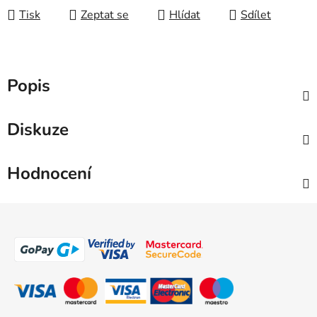
Tisk
Zeptat se
Hlídat
Sdílet
Popis
Diskuze
Hodnocení
Z
á
p
a
t
í