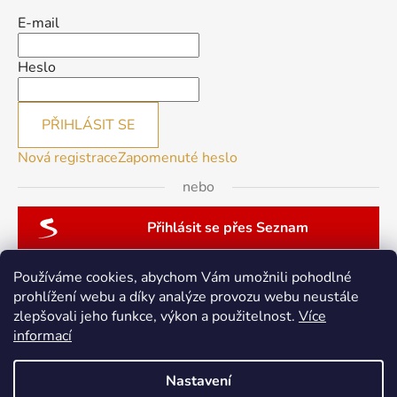
E-mail
Heslo
PŘIHLÁSIT SE
Nová registrace
Zapomenuté heslo
nebo
Přihlásit se přes Seznam
Používáme cookies, abychom Vám umožnili pohodlné
prohlížení webu a díky analýze provozu webu neustále
zlepšovali jeho funkce, výkon a použitelnost.
Více
patchwork-aja.cz
informací
Nastavení