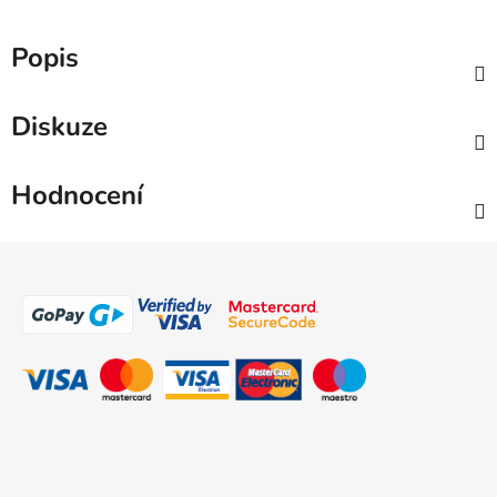
Popis
Diskuze
Hodnocení
Z
á
p
a
t
í