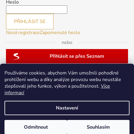
Heslo
PŘIHLÁSIT SE
Nová registrace
Zapomenuté heslo
nebo
Přihlásit se přes Seznam
Používáme cookies, abychom Vám umožnili pohodlné
prohlížení webu a díky analýze provozu webu neustále
zlepšovali jeho funkce, výkon a použitelnost.
Více
patchwork-aja.cz
informací
Nastavení
Vytvořil Shoptet
Odmítnout
Souhlasím
Copyright 2026
berninacentrum-av.cz
. Všechna práva