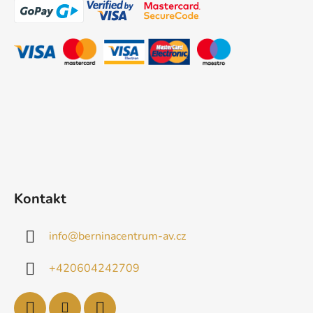
p
a
t
í
Kontakt
info
@
berninacentrum-av.cz
+420604242709