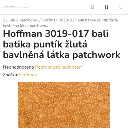
Přejít
Hledat
NÁKUP
na
KOŠÍK
obsah
Domů
/
Látky patchwork
/
Hoffman 3019-017 bali batika puntík žlutá
bavlněná látka patchwork
Hoffman 3019-017 bali
batika puntík žlutá
bavlněná látka patchwork
Průměrné
Neohodnoceno
Podrobnosti hodnocení
hodnocení
Značka:
Hoffman
produktu
je
0,0
z
5
hvězdiček.