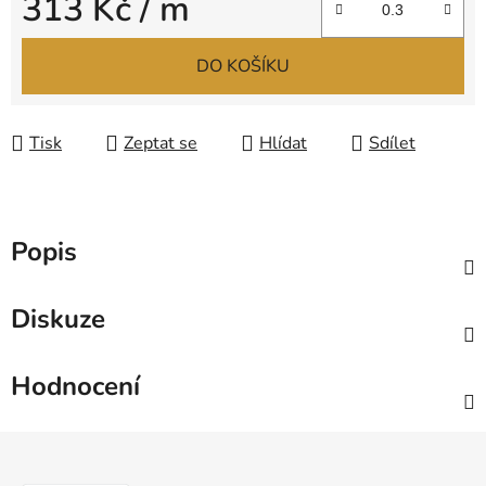
313 Kč
/ m
Měrná cena:
DO KOŠÍKU
Tisk
Zeptat se
Hlídat
Sdílet
Popis
Diskuze
Hodnocení
Z
á