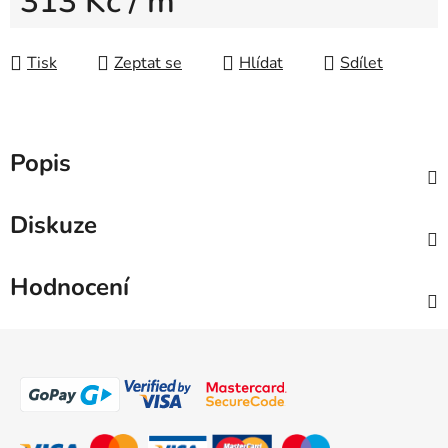
313 Kč
/ m
Měrná cena:
Tisk
Zeptat se
Hlídat
Sdílet
Popis
Diskuze
Hodnocení
Z
á
p
a
t