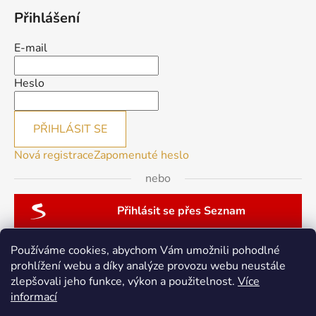
Přihlášení
E-mail
Heslo
PŘIHLÁSIT SE
Nová registrace
Zapomenuté heslo
nebo
Přihlásit se přes Seznam
Používáme cookies, abychom Vám umožnili pohodlné
prohlížení webu a díky analýze provozu webu neustále
zlepšovali jeho funkce, výkon a použitelnost.
Více
patchwork-aja.cz
informací