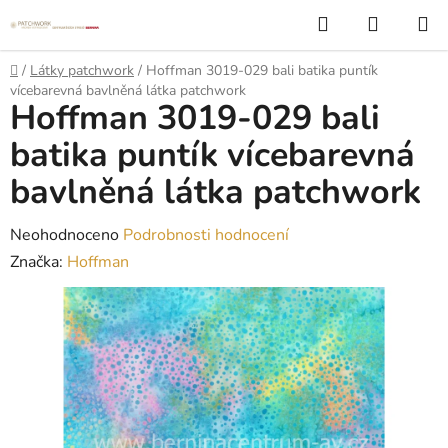
Přejít
Hledat
NÁKUP
na
KOŠÍK
obsah
Domů
/
Látky patchwork
/
Hoffman 3019-029 bali batika puntík
vícebarevná bavlněná látka patchwork
Hoffman 3019-029 bali
batika puntík vícebarevná
bavlněná látka patchwork
Průměrné
Neohodnoceno
Podrobnosti hodnocení
hodnocení
Značka:
Hoffman
produktu
je
0,0
z
5
hvězdiček.