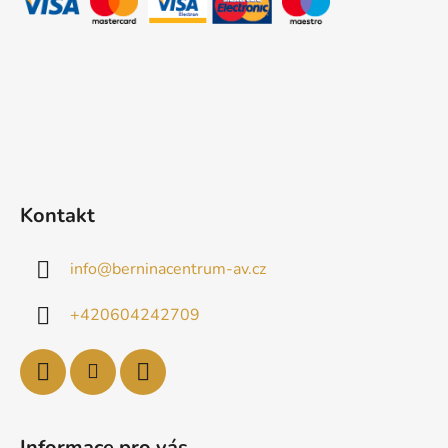
í
Kontakt
info
@
berninacentrum-av.cz
+420604242709
Informace pro vás