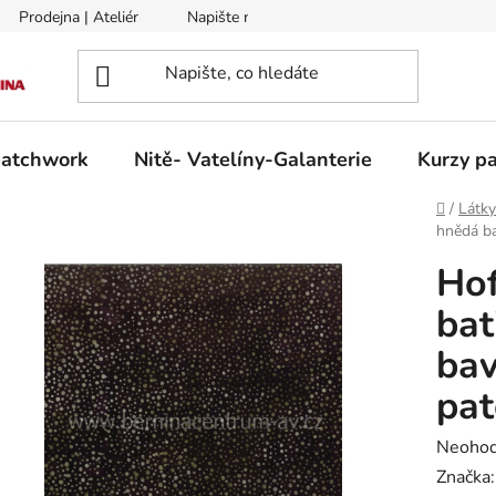
Prodejna | Ateliér
Napište nám
Zasílání na Slovensko a 
patchwork
Nitě- Vatelíny-Galanterie
Kurzy pa
Domů
/
Látk
hnědá ba
Hof
bat
bav
pa
Průměr
Neoho
hodnoc
Značka