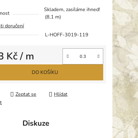
tu
Skladem, zasíláme ihned!
nost
(8,1 m)
ti doručení
L-HOFF-3019-119
ek.
3 Kč
/ m
 cena:
DO KOŠÍKU
Zeptat se
Hlídat
t
Diskuze