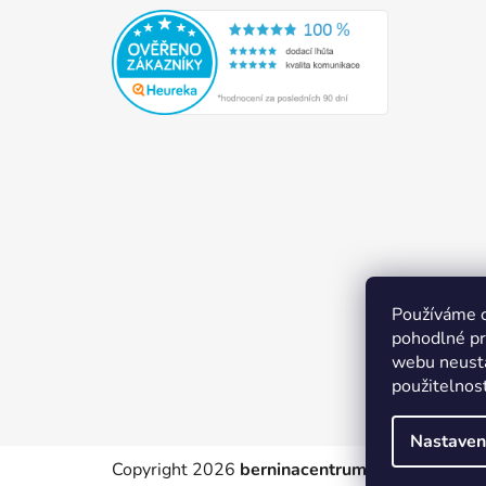
Používáme 
pohodlné pr
webu neustá
použitelnos
Nastaven
Copyright 2026
berninacentrum-av.cz
. Všechn