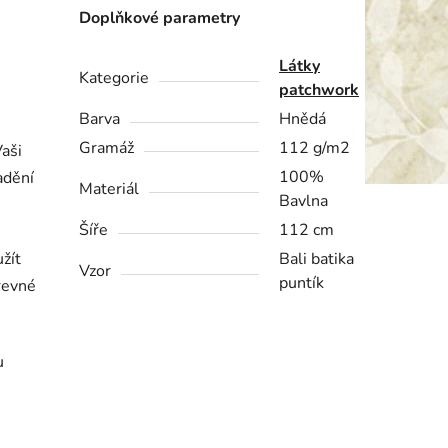
Doplňkové parametry
Látky
Kategorie
patchwork
Barva
Hnědá
Gramáž
112 g/m2
Vaši
100%
adění
Materiál
Bavlna
Šíře
112 cm
žít
Bali batika
Vzor
puntík
revné
u