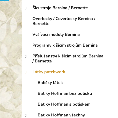
o
p
r
Šicí stroje Bernina / Bernette
a
i
n
e
Overlocky / Coverlocky Bernina /
e
Bernette
l
Vyšívací moduly Bernina
Programy k šicím strojům Bernina
Příslušenství k šicím strojům Bernina
/ Bernette
Látky patchwork
Balíčky látek
Batiky Hoffman bez potisku
Batiky Hoffman s potiskem
Batiky Hoffman všechny