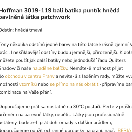
Hoffman 3019-119 bali batika puntík hnědá
bavlněná látka patchwork
Odstín: hnědá tmavá
Tóny několika odstínů jedné barvy na této látce krásně zjemní 
práci. I nekřiklavější odstíny budou jemnější, přirozenější. K dol
můžete použít jak další batiky nebo jednodušší řadu Quilters
Shadow či naše
naladěné
balíčky
. Nemáte-li možnost přijet
do
obchodu v centru Prahy
a nevíte-li s laděním rady, můžte vyu
možnosti
vzorníků
nebo
se přímo na nás obrátit
-připravíme ba
kombinace na Vaše přání.
Doporučujeme prát samostatně na 30°C postačí. Perte v prášk
určeném na barevné látky, nebělit. Látky jsou profesionálně
ustáleny, budete-li prát dohromady s dalším prádlem,
doporučujeme použít ochranné ubrousky na praní, např.
IBERIA