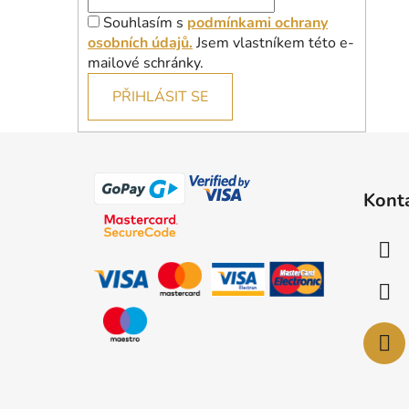
Souhlasím s
podmínkami ochrany
osobních údajů.
Jsem vlastníkem této e-
mailové schránky.
PŘIHLÁSIT SE
Z
á
Kont
p
a
t
í