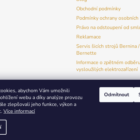
Obchodní podmínky
Podmínky ochrany osobních 
Právo na odstoupení od sml
Reklamace
Servis šicích strojů Bernina /
Bernette
Informace o zpětném odběr
vysloužilých elektrozařízení
cookies, abychom Vám umožnili
Odmítnout
ohlížení webu a díky analýze provozu
patchwork-aja.cz
le zlepšovali jeho funkce, výkon a
t.
Více informací
í
a práva vyhrazena.
Upravit nastavení cookies