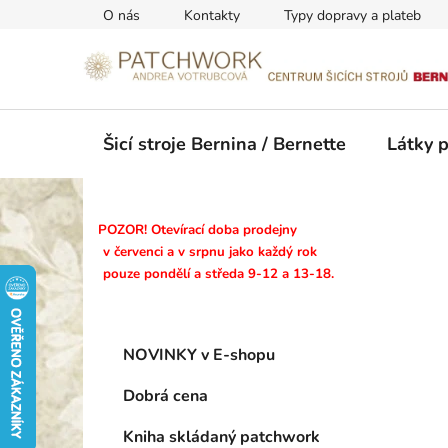
Přejít
O nás
Kontakty
Typy dopravy a plateb
na
obsah
Šicí stroje Bernina / Bernette
Látky 
P
POZOR! Otevírací doba prodejny
o
v červenci a v srpnu jako každý rok
pouze pondělí a středa 9-12 a 13-18.
s
t
r
K
Přeskočit
a
NOVINKY v E-shopu
a
kategorie
n
t
Dobrá cena
n
e
g
í
Kniha skládaný patchwork