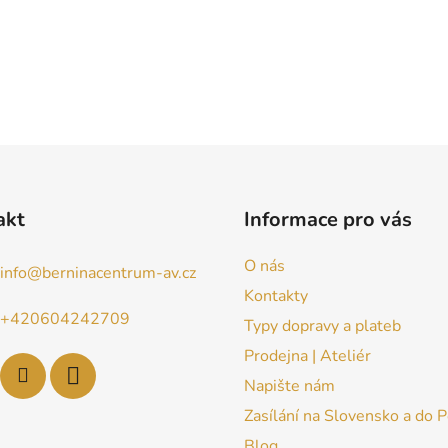
akt
Informace pro vás
O nás
info
@
berninacentrum-av.cz
Kontakty
+420604242709
Typy dopravy a plateb
Prodejna | Ateliér
Napište nám
Zasílání na Slovensko a do 
Blog