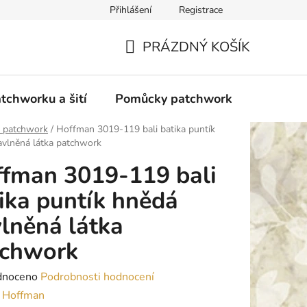
Přihlášení
Registrace
do Polska
Blog
Obchodní podmínky
Podmínky ochran
PRÁZDNÝ KOŠÍK
NÁKUPNÍ
KOŠÍK
tchworku a šití
Pomůcky patchwork
Overloc
y patchwork
/
Hoffman 3019-119 bali batika puntík
vlněná látka patchwork
fman 3019-119 bali
ika puntík hnědá
lněná látka
tchwork
né
dnoceno
Podrobnosti hodnocení
ení
:
Hoffman