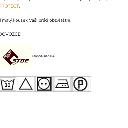
PROTECT
.
I malý kousek Vaši práci obzvláštní.
DOVOZCE:
Stof A/S Dánsko.