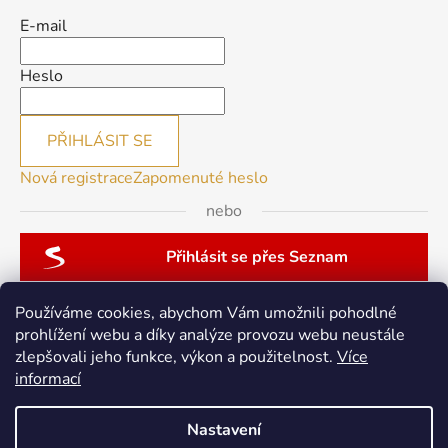
E-mail
Heslo
PŘIHLÁSIT SE
Nová registrace
Zapomenuté heslo
nebo
Přihlásit se přes Seznam
Používáme cookies, abychom Vám umožnili pohodlné
prohlížení webu a díky analýze provozu webu neustále
zlepšovali jeho funkce, výkon a použitelnost.
Více
patchwork-aja.cz
informací
Nastavení