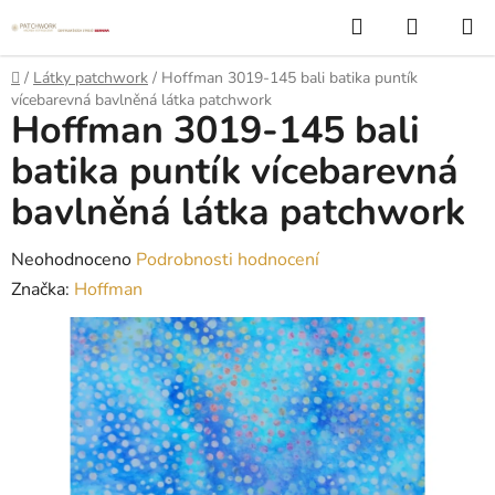
Přejít
Hledat
NÁKUP
na
KOŠÍK
obsah
Domů
/
Látky patchwork
/
Hoffman 3019-145 bali batika puntík
vícebarevná bavlněná látka patchwork
Hoffman 3019-145 bali
batika puntík vícebarevná
bavlněná látka patchwork
Průměrné
Neohodnoceno
Podrobnosti hodnocení
hodnocení
Značka:
Hoffman
produktu
je
0,0
z
5
hvězdiček.