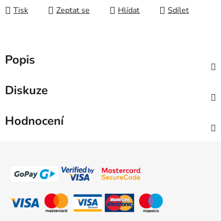
Tisk
Zeptat se
Hlídat
Sdílet
Popis
Diskuze
Hodnocení
Z
á
p
a
t
í