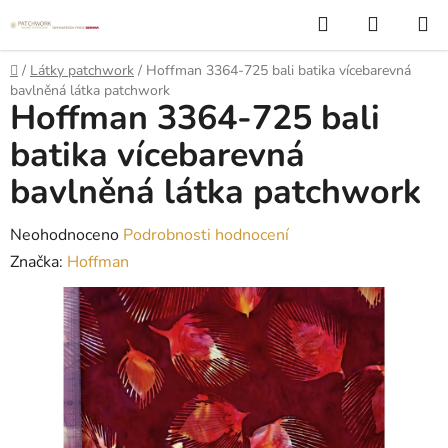
Přejít
Hledat
NÁKUP
na
KOŠÍK
obsah
Domů
/
Látky patchwork
/
Hoffman 3364-725 bali batika vícebarevná
bavlněná látka patchwork
Hoffman 3364-725 bali
batika vícebarevná
bavlněná látka patchwork
Průměrné
Neohodnoceno
Podrobnosti hodnocení
hodnocení
Značka:
Hoffman
produktu
je
0,0
z
5
hvězdiček.