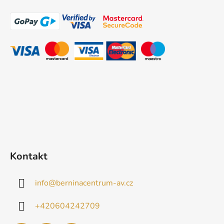
á
p
a
t
í
Kontakt
info
@
berninacentrum-av.cz
+420604242709