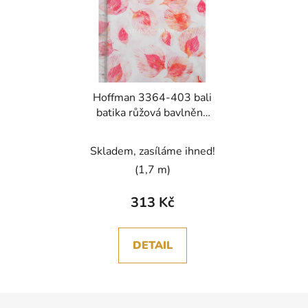
Hoffman 3364-403 bali
batika růžová bavlněná
látka patchwork
Skladem, zasíláme ihned!
(1,7 m)
313 Kč
DETAIL
Z