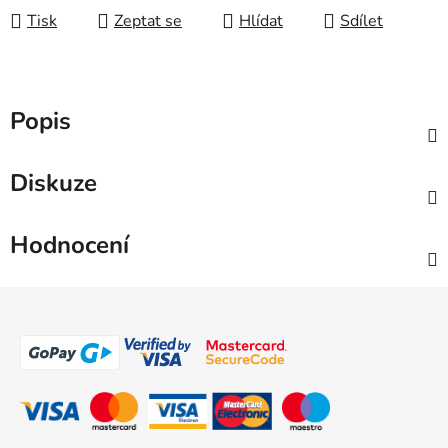
Tisk
Zeptat se
Hlídat
Sdílet
Popis
Diskuze
Hodnocení
Z
á
p
a
t
í