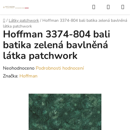
Přejít
Hledat
NÁKUP
na
KOŠÍK
obsah
Domů
/
Látky patchwork
/
Hoffman 3374-804 bali batika zelená bavlněná
látka patchwork
Hoffman 3374-804 bali
batika zelená bavlněná
látka patchwork
Průměrné
Neohodnoceno
Podrobnosti hodnocení
hodnocení
Značka:
Hoffman
produktu
je
0,0
z
5
hvězdiček.