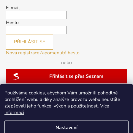
E-mail
Heslo
PŘIHLÁSIT SE
Nová registrace
Zapomenuté heslo
nebo
Přihlásit se přes Seznam
Používáme cookies, abychom Vám umožnili pohodlné
prohlížení webu a díky analýze provozu webu neustále
zlepšovali jeho funkce, výkon a použitelnost.
Více
patchwork-aja.cz
informací
Nastavení