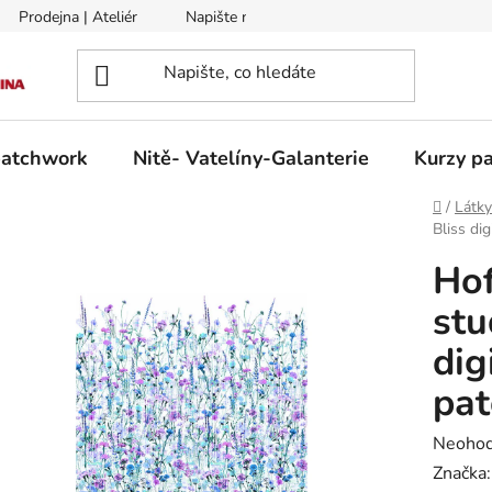
Prodejna | Ateliér
Napište nám
Zasílání na Slovensko a 
patchwork
Nitě- Vatelíny-Galanterie
Kurzy pa
Domů
/
Látk
Bliss di
Ho
stu
dig
pa
Průměr
Neoho
hodnoc
Značka