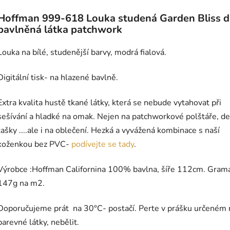
Hoffman 999-618 Louka studená Garden Bliss d
bavlněná látka patchwork
Louka na bílé, studenější barvy, modrá fialová.
Digitální tisk- na hlazené bavlně.
Extra kvalita hustě tkané látky, která se nebude vytahovat při
sešívání a hladké na omak. Nejen na patchworkové polštáře, de
tašky ....ale i na oblečení. Hezká a vyvážená kombinace s naší
koženkou bez PVC-
podívejte se tady
.
Výrobce :Hoffman Californina 100% bavlna, šíře 112cm. Gram
147g na m2.
Doporučujeme prát na 30°C- postačí. Perte v prášku určeném 
barevné látky, nebělit.