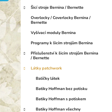
o
p
r
Šicí stroje Bernina / Bernette
a
i
n
e
Overlocky / Coverlocky Bernina /
e
Bernette
l
Vyšívací moduly Bernina
Programy k šicím strojům Bernina
Příslušenství k šicím strojům Bernina
/ Bernette
Látky patchwork
Balíčky látek
Batiky Hoffman bez potisku
Batiky Hoffman s potiskem
Batiky Hoffman všechny