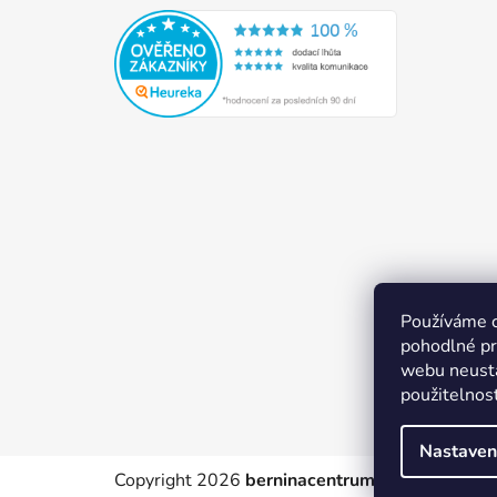
Používáme 
pohodlné pr
webu neustá
použitelnos
Nastaven
Copyright 2026
berninacentrum-av.cz
. Všechn