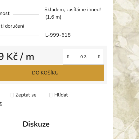
tu
Skladem, zasíláme ihned!
nost
(1,6 m)
ti doručení
L-999-618
ek.
9 Kč
/ m
 cena:
DO KOŠÍKU
Zeptat se
Hlídat
t
Diskuze