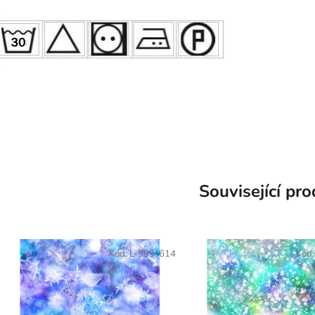
Související pr
Kód:
L-999-614
Kód