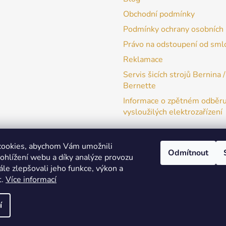
Obchodní podmínky
Podmínky ochrany osobních 
Právo na odstoupení od sml
Reklamace
Servis šicích strojů Bernina /
Bernette
Informace o zpětném odběr
vysloužilých elektrozařízení
cookies, abychom Vám umožnili
Odmítnout
ohlížení webu a díky analýze provozu
patchwork-aja.cz
le zlepšovali jeho funkce, výkon a
t.
Více informací
í
a práva vyhrazena.
Upravit nastavení cookies