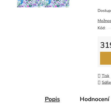
produk
je
Dostup
0,0
Možnos
z
Kód:
5
hvězdič
31
Měrná
Tisk
Sdíle
Popis
Hodnocení