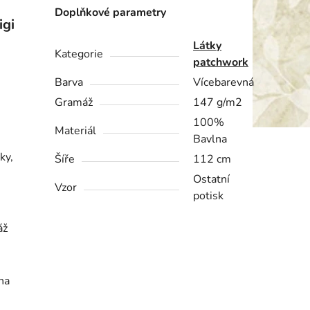
Doplňkové parametry
igi
Látky
Kategorie
patchwork
Barva
Vícebarevná
Gramáž
147 g/m2
100%
Materiál
Bavlna
ky,
Šíře
112 cm
Ostatní
Vzor
potisk
áž
na