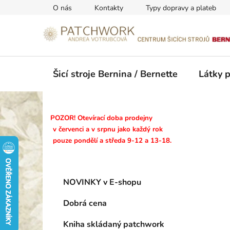
Přejít
O nás
Kontakty
Typy dopravy a plateb
na
obsah
Šicí stroje Bernina / Bernette
Látky 
P
POZOR! Otevírací doba prodejny
o
v červenci a v srpnu jako každý rok
pouze pondělí a středa 9-12 a 13-18.
s
t
r
K
Přeskočit
a
NOVINKY v E-shopu
a
kategorie
n
t
Dobrá cena
n
e
g
í
Kniha skládaný patchwork