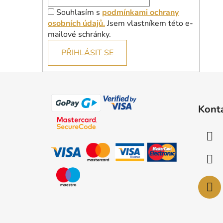
Souhlasím s
podmínkami ochrany
osobních údajů.
Jsem vlastníkem této e-
mailové schránky.
PŘIHLÁSIT SE
Z
á
Kont
p
a
t
í