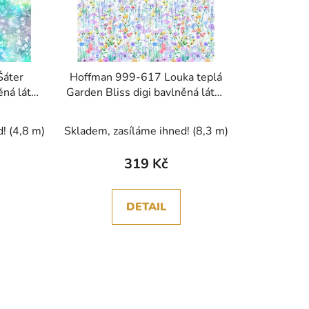
Šáter
Hoffman 999-617 Louka teplá
ěná látka
Garden Bliss digi bavlněná látka
patchwork
d!
(4,8 m)
Skladem, zasíláme ihned!
(8,3 m)
319 Kč
DETAIL