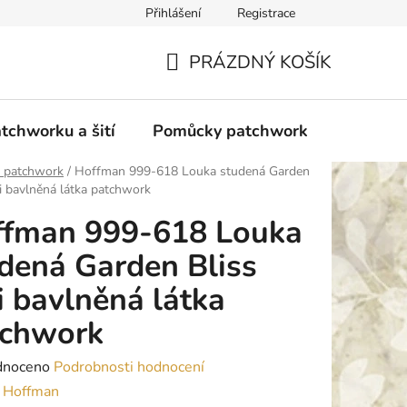
Přihlášení
Registrace
do Polska
Blog
Obchodní podmínky
Podmínky ochran
PRÁZDNÝ KOŠÍK
NÁKUPNÍ
KOŠÍK
tchworku a šití
Pomůcky patchwork
Overloc
y patchwork
/
Hoffman 999-618 Louka studená Garden
gi bavlněná látka patchwork
ffman 999-618 Louka
dená Garden Bliss
i bavlněná látka
tchwork
né
dnoceno
Podrobnosti hodnocení
ení
:
Hoffman