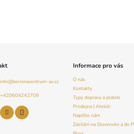
akt
Informace pro vás
O nás
info
@
berninacentrum-av.cz
Kontakty
+420604242709
Typy dopravy a plateb
Prodejna | Ateliér
Napište nám
Zasílání na Slovensko a do 
Blog