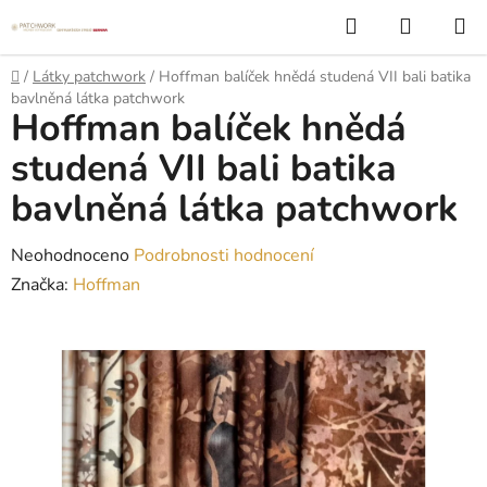
Přejít
Hledat
NÁKUP
na
KOŠÍK
obsah
Domů
/
Látky patchwork
/
Hoffman balíček hnědá studená VII bali batika
bavlněná látka patchwork
Hoffman balíček hnědá
studená VII bali batika
bavlněná látka patchwork
Průměrné
Neohodnoceno
Podrobnosti hodnocení
hodnocení
Značka:
Hoffman
produktu
je
0,0
z
5
hvězdiček.