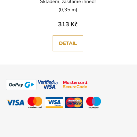
Skladem, zasíláme ihned!
(0,35 m)
313 Kč
DETAIL
Z
á
p
a
t
í