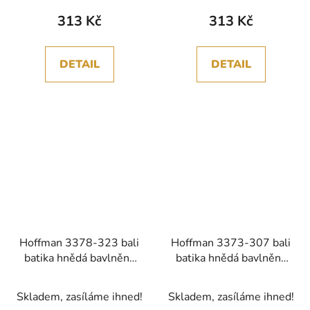
313 Kč
313 Kč
DETAIL
DETAIL
Hoffman 3378-323 bali
Hoffman 3373-307 bali
batika hnědá bavlněná
batika hnědá bavlněná
látka
látka patchwork
Skladem, zasíláme ihned!
Skladem, zasíláme ihned!