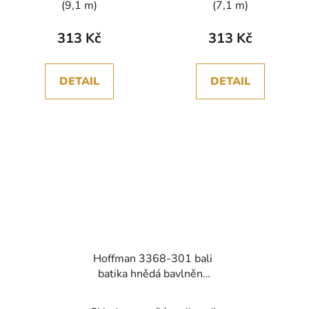
(9,1 m)
(7,1 m)
313 Kč
313 Kč
DETAIL
DETAIL
Hoffman 3368-301 bali
batika hnědá bavlněná
látka patchwork