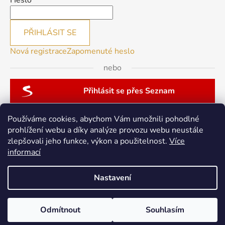
Heslo
PŘIHLÁSIT SE
Nová registrace
Zapomenuté heslo
nebo
Přihlásit se přes Seznam
Používáme cookies, abychom Vám umožnili pohodlné
prohlížení webu a díky analýze provozu webu neustále
zlepšovali jeho funkce, výkon a použitelnost.
Více
patchwork-aja.cz
informací
Nastavení
Vytvořil Shoptet
Odmítnout
Souhlasím
Copyright 2026
berninacentrum-av.cz
. Všechna práva
vyhrazena.
Upravit nastavení cookies