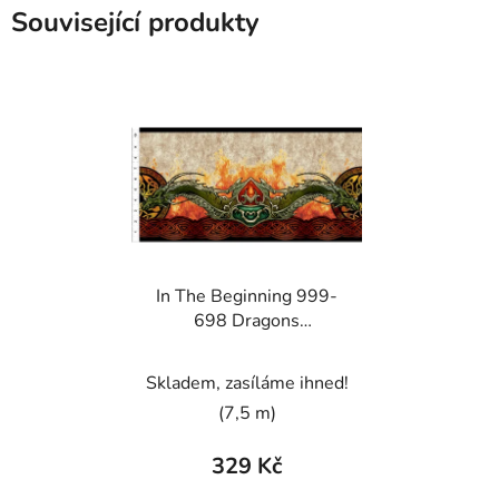
Související produkty
In The Beginning 999-
698 Dragons
vícebarevná bavlněná
látka patchwork
Skladem, zasíláme ihned!
(7,5 m)
329 Kč