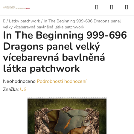
Přejít
Hledat
NÁKUP
na
KOŠÍK
obsah
Domů
/
Látky patchwork
/
In The Beginning 999-696 Dragons panel
velký vícebarevná bavlněná látka patchwork
In The Beginning 999-696
Dragons panel velký
vícebarevná bavlněná
látka patchwork
Průměrné
Neohodnoceno
Podrobnosti hodnocení
hodnocení
Značka:
US
produktu
je
0,0
z
5