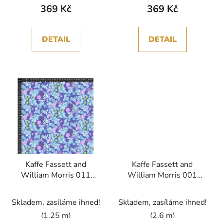
369 Kč
369 Kč
DETAIL
DETAIL
Kaffe Fassett and
Kaffe Fassett and
William Morris 011
William Morris 001
COBALT vícebarevná
LAVENDE vícebarevná
bavlněná látka
bavlněná látka
Skladem, zasíláme ihned!
Skladem, zasíláme ihned!
(1,25 m)
(2,6 m)