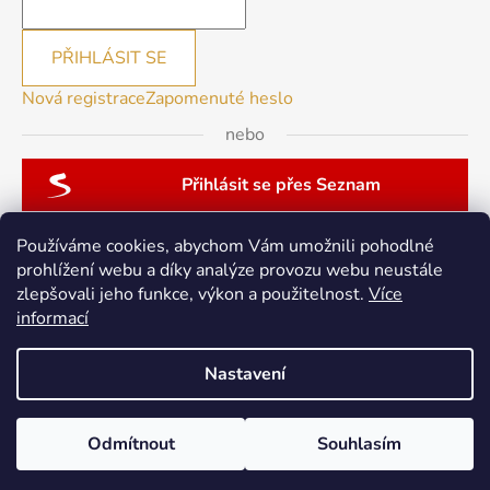
PŘIHLÁSIT SE
Nová registrace
Zapomenuté heslo
nebo
Přihlásit se přes Seznam
Používáme cookies, abychom Vám umožnili pohodlné
prohlížení webu a díky analýze provozu webu neustále
zlepšovali jeho funkce, výkon a použitelnost.
Více
patchwork-aja.cz
informací
Nastavení
Vytvořil Shoptet
Odmítnout
Souhlasím
Copyright 2026
berninacentrum-av.cz
. Všechna práva
vyhrazena.
Upravit nastavení cookies