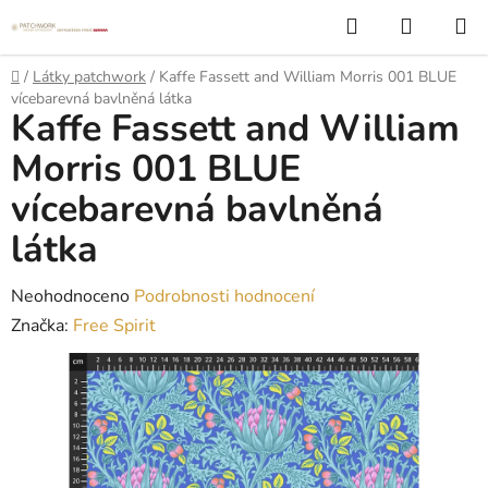
Přejít
Hledat
NÁKUP
na
KOŠÍK
obsah
Domů
/
Látky patchwork
/
Kaffe Fassett and William Morris 001 BLUE
vícebarevná bavlněná látka
Kaffe Fassett and William
Morris 001 BLUE
vícebarevná bavlněná
látka
Průměrné
Neohodnoceno
Podrobnosti hodnocení
hodnocení
Značka:
Free Spirit
produktu
je
0,0
z
5