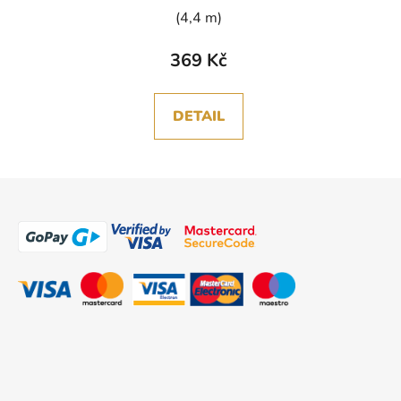
(4,4 m)
369 Kč
DETAIL
Z
á
p
a
t
í