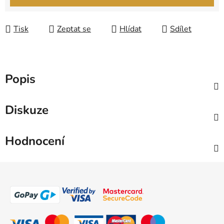
Tisk
Zeptat se
Hlídat
Sdílet
Popis
Diskuze
Hodnocení
Z
á
p
a
t