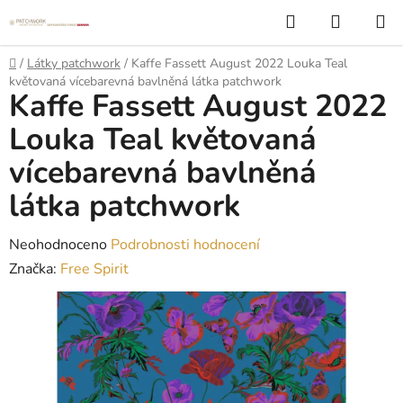
Přejít
Hledat
NÁKUP
na
KOŠÍK
obsah
Domů
/
Látky patchwork
/
Kaffe Fassett August 2022 Louka Teal
květovaná vícebarevná bavlněná látka patchwork
Kaffe Fassett August 2022
Louka Teal květovaná
vícebarevná bavlněná
látka patchwork
Průměrné
Neohodnoceno
Podrobnosti hodnocení
hodnocení
Značka:
Free Spirit
produktu
je
0,0
z
5