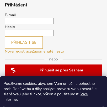
Přihlášení
E-mail
Heslo
PŘIHLÁSIT SE
Nová registrace
Zapomenuté heslo
nebo
Přihlásit se přes Seznam
Používáme cookies, abychom Vám umožnili pohodlné
prohlížení webu a díky analýze provozu webu neustále
zlepšovali jeho funkce, výkon a použitelnost.
Více
patchwork-aja.cz
informací