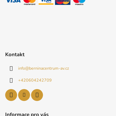
í
Kontakt
info
@
berninacentrum-av.cz
+420604242709
Informace pro vás