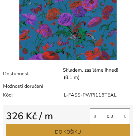
hvězdiček.
Skladem, zasíláme ihned!
Dostupnost
(8,1 m)
Možnosti doručení
Kód:
L-FASS-PWPJ116TEAL
326 Kč
/ m
Měrná cena:
DO KOŠÍKU