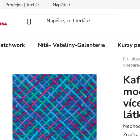
Prodejna | Ateliér
Napište nám
Zasílání na Slovensko a 
patchwork
Nitě- Vatelíny-Galanterie
Kurzy pa
Domů
/
Látk
vícebare
Kaf
mo
víc
lát
Průměr
Neoho
hodnoc
Značka