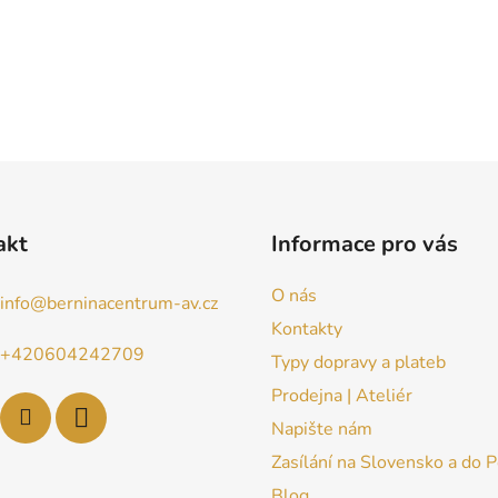
akt
Informace pro vás
O nás
info
@
berninacentrum-av.cz
Kontakty
+420604242709
Typy dopravy a plateb
Prodejna | Ateliér
Napište nám
Zasílání na Slovensko a do 
Blog