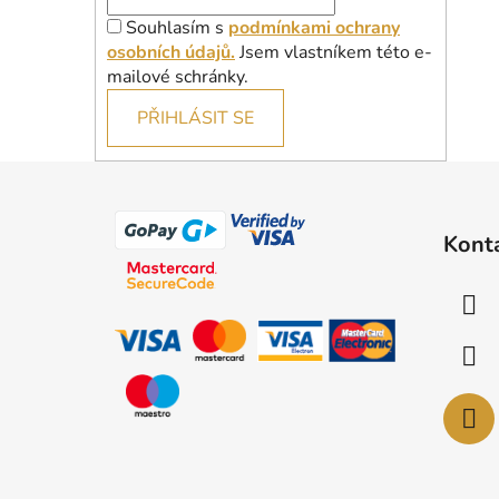
Souhlasím s
podmínkami ochrany
osobních údajů.
Jsem vlastníkem této e-
mailové schránky.
PŘIHLÁSIT SE
Z
á
Kont
p
a
t
í