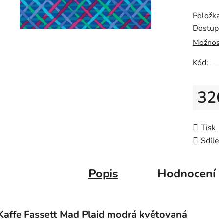
produk
Položk
je
Dostup
0,0
Možnos
z
5
Kód:
hvězdič
32
Měrná
Tisk
Sdíle
Popis
Hodnocení
Kaffe Fassett Mad Plaid modrá květovaná