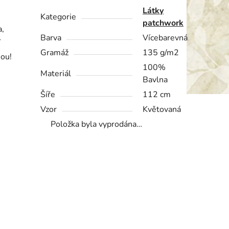
Látky
Kategorie
patchwork
a,
Barva
Vícebarevná
í
Gramáž
135 g/m2
nou!
100%
Materiál
Bavlna
Šíře
112 cm
Vzor
Květovaná
Položka byla vyprodána…