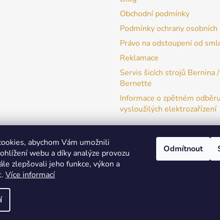
Obchodní podmínky
Podmínky ochrany osobních 
Právo na odstoupení od sml
Reklamace
Servis šicích strojů Bernina /
Bernette
Informace o zpětném odběr
vysloužilých elektrozařízení
cookies, abychom Vám umožnili
Odmítnout
ohlížení webu a díky analýze provozu
patchwork-aja.cz
le zlepšovali jeho funkce, výkon a
t.
Více informací
í
a práva vyhrazena.
Upravit nastavení cookies