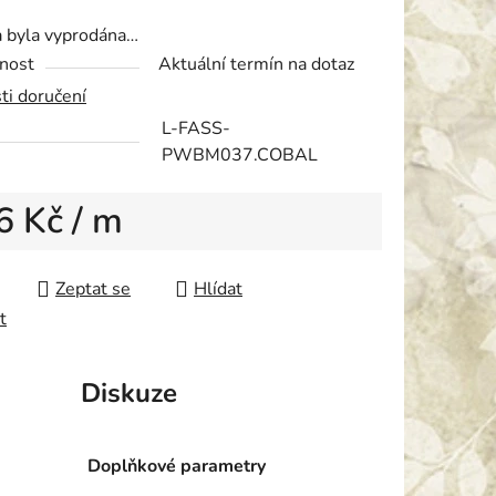
tu
a byla vyprodána…
nost
Aktuální termín na dotaz
ti doručení
L-FASS-
PWBM037.COBAL
ek.
6 Kč
/ m
 cena:
Zeptat se
Hlídat
t
Diskuze
Doplňkové parametry