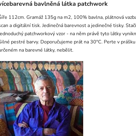
vícebarevná bavlněná látka patchwork
Šíře 112cm. Gramáž 135g na m2, 100% bavlna, plátnová vazb
scan a digitální tisk. Jedinečná barevnost a jedinečné tisky. Stač
jednoduchý patchworkový vzor - na něm právě tyto látky vynik
Silné pestré barvy. Doporučujeme prát na 30°C. Perte v prášku
určeném na barevné látky, nebělit.