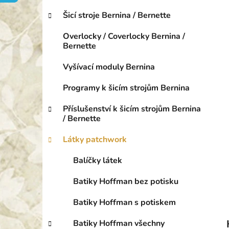
o
p
r
Šicí stroje Bernina / Bernette
a
i
n
e
Overlocky / Coverlocky Bernina /
e
Bernette
l
Vyšívací moduly Bernina
Programy k šicím strojům Bernina
Příslušenství k šicím strojům Bernina
/ Bernette
Látky patchwork
Balíčky látek
Batiky Hoffman bez potisku
Batiky Hoffman s potiskem
Batiky Hoffman všechny