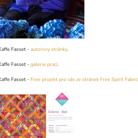
Kaffe Fasset -
autorovy stránky
.
Kaffe Fasset -
galerie prací
.
Kaffe Fasset -
Free projekt pro vás ze stránek Free Spirit Fabric