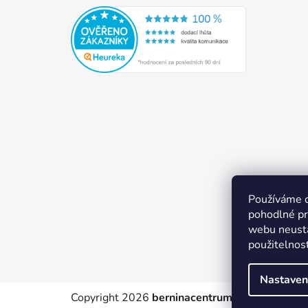
Používáme 
pohodlné pr
webu neustá
použitelnos
Nastaven
Copyright 2026
berninacentrum-av.cz
. Všechn