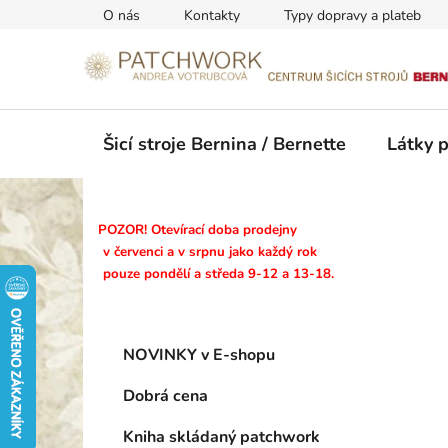
Přejít
O nás
Kontakty
Typy dopravy a plateb
na
obsah
Šicí stroje Bernina / Bernette
Látky 
P
POZOR! Otevírací doba prodejny
o
v červenci a v srpnu jako každý rok
pouze pondělí a středa 9-12 a 13-18.
s
t
r
K
Přeskočit
a
NOVINKY v E-shopu
a
kategorie
n
t
Dobrá cena
n
e
g
í
Kniha skládaný patchwork