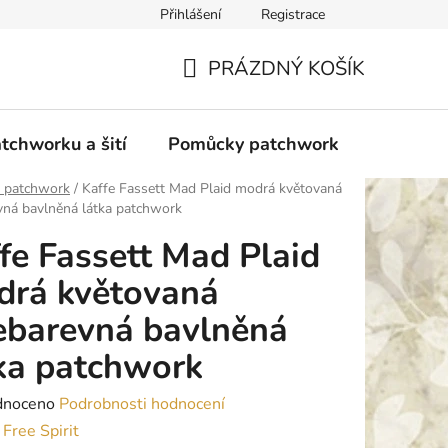
Přihlášení
Registrace
do Polska
Blog
Obchodní podmínky
Podmínky ochran
PRÁZDNÝ KOŠÍK
NÁKUPNÍ
KOŠÍK
tchworku a šití
Pomůcky patchwork
Overloc
y patchwork
/
Kaffe Fassett Mad Plaid modrá květovaná
vná bavlněná látka patchwork
fe Fassett Mad Plaid
drá květovaná
ebarevná bavlněná
ka patchwork
né
dnoceno
Podrobnosti hodnocení
ení
:
Free Spirit