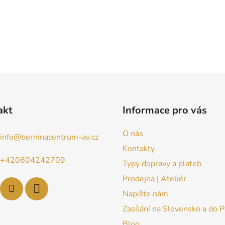
akt
Informace pro vás
O nás
info
@
berninacentrum-av.cz
Kontakty
+420604242709
Typy dopravy a plateb
Prodejna | Ateliér
Napište nám
Zasílání na Slovensko a do 
Blog