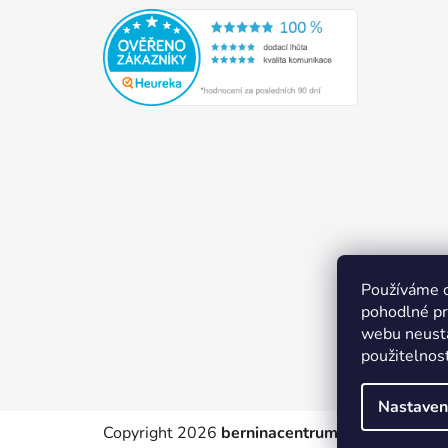
Používáme 
pohodlné pr
webu neustá
použitelnos
Nastaven
Copyright 2026
berninacentrum-av.cz
. Všechn