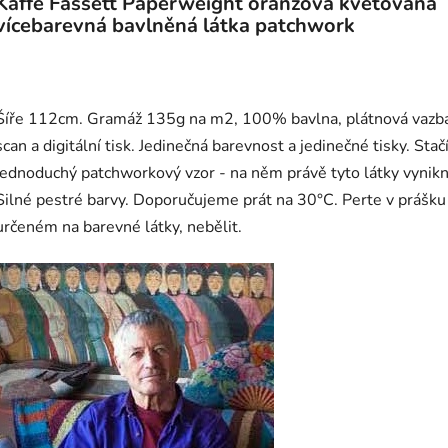
Kaffe Fassett Paperweight oranžová květovaná
vícebarevná bavlněná látka patchwork
Šíře 112cm. Gramáž 135g na m2, 100% bavlna, plátnová vazb
scan a digitální tisk. Jedinečná barevnost a jedinečné tisky. Stač
jednoduchý patchworkový vzor - na něm právě tyto látky vynik
Silné pestré barvy. Doporučujeme prát na 30°C. Perte v prášku
určeném na barevné látky, nebělit.