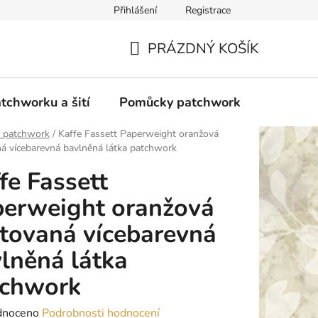
Přihlášení
Registrace
do Polska
Blog
Obchodní podmínky
Podmínky ochran
PRÁZDNÝ KOŠÍK
NÁKUPNÍ
KOŠÍK
tchworku a šití
Pomůcky patchwork
Overloc
y patchwork
/
Kaffe Fassett Paperweight oranžová
á vícebarevná bavlněná látka patchwork
fe Fassett
erweight oranžová
tovaná vícebarevná
lněná látka
tchwork
né
dnoceno
Podrobnosti hodnocení