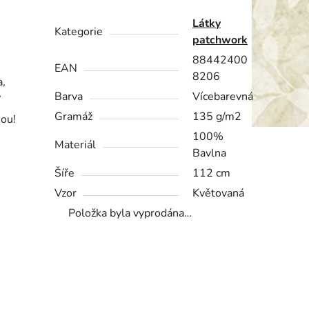
Látky
Kategorie
patchwork
88442400
EAN
8206
a,
Barva
Vícebarevná
í
Gramáž
135 g/m2
nou!
100%
Materiál
Bavlna
Šíře
112 cm
Vzor
Květovaná
Položka byla vyprodána…