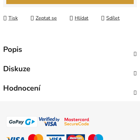
Tisk
Zeptat se
Hlídat
Sdílet
Popis
Diskuze
Hodnocení
Z
á
p
a
t