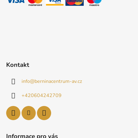
í
Kontakt
info
@
berninacentrum-av.cz
+420604242709
Informace pro vás