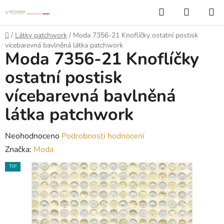
Přejít
Hledat
NÁKUP
na
KOŠÍK
obsah
Domů
/
Látky patchwork
/
Moda 7356-21 Knoflíčky ostatní postisk
vícebarevná bavlněná látka patchwork
Moda 7356-21 Knoflíčky
ostatní postisk
vícebarevná bavlněná
látka patchwork
Průměrné
Neohodnoceno
Podrobnosti hodnocení
hodnocení
Značka:
Moda
produktu
TIP
je
0,0
z
5