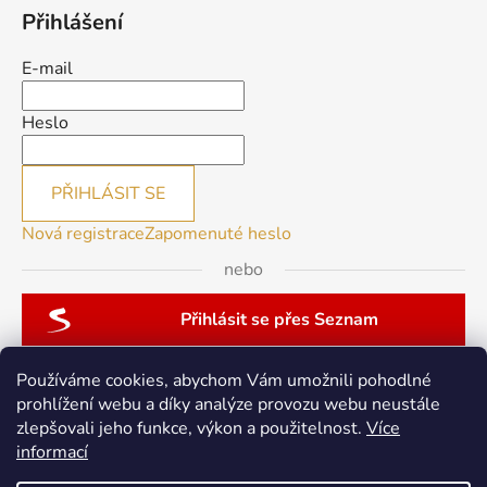
Přihlášení
E-mail
Heslo
PŘIHLÁSIT SE
Nová registrace
Zapomenuté heslo
nebo
Přihlásit se přes Seznam
Používáme cookies, abychom Vám umožnili pohodlné
prohlížení webu a díky analýze provozu webu neustále
zlepšovali jeho funkce, výkon a použitelnost.
Více
patchwork-aja.cz
informací