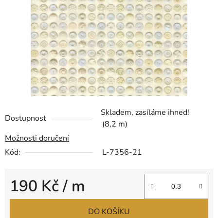
hvězdiček.
Skladem, zasíláme ihned!
Dostupnost
(8,2 m)
Možnosti doručení
Kód:
L-7356-21
190 Kč
/ m
Měrná cena:
DO KOŠÍKU