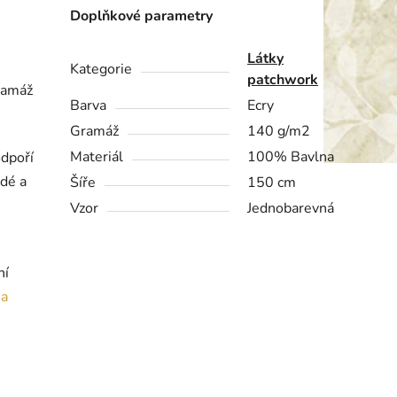
Doplňkové parametry
Látky
Kategorie
patchwork
ramáž
Barva
Ecry
Gramáž
140 g/m2
Materiál
100% Bavlna
odpoří
rdé a
Šíře
150 cm
Vzor
Jednobarevná
ní
ia