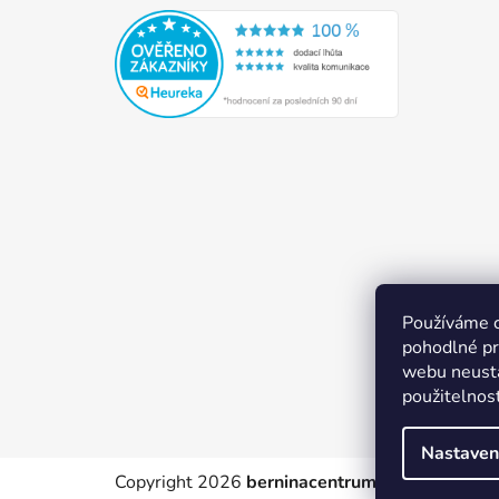
Používáme 
pohodlné pr
webu neustá
použitelnos
Nastaven
Copyright 2026
berninacentrum-av.cz
. Všechn