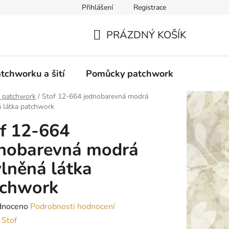
Přihlášení
Registrace
do Polska
Blog
Obchodní podmínky
Podmínky ochran
PRÁZDNÝ KOŠÍK
NÁKUPNÍ
KOŠÍK
tchworku a šití
Pomůcky patchwork
Overloc
y patchwork
/
Stof 12-664 jednobarevná modrá
 látka patchwork
f 12-664
dnobarevná modrá
lněná látka
tchwork
né
dnoceno
Podrobnosti hodnocení
ení
:
Stof