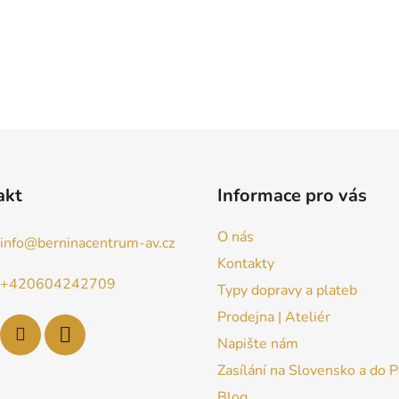
akt
Informace pro vás
O nás
info
@
berninacentrum-av.cz
Kontakty
+420604242709
Typy dopravy a plateb
Prodejna | Ateliér
Napište nám
Zasílání na Slovensko a do 
Blog