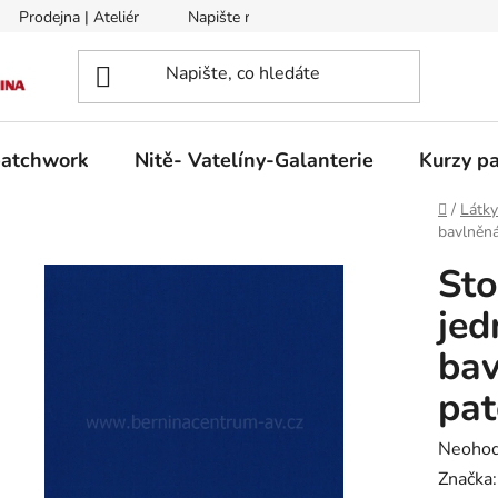
Prodejna | Ateliér
Napište nám
Zasílání na Slovensko a 
patchwork
Nitě- Vatelíny-Galanterie
Kurzy pa
Domů
/
Látk
bavlněná
Sto
je
bav
pa
Průměr
Neoho
hodnoc
Značka