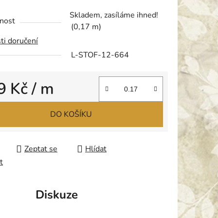
tu
Skladem, zasíláme ihned!
nost
(0,17 m)
ti doručení
L-STOF-12-664
ek.
9 Kč
/ m
 cena:
DO KOŠÍKU
Zeptat se
Hlídat
t
Diskuze