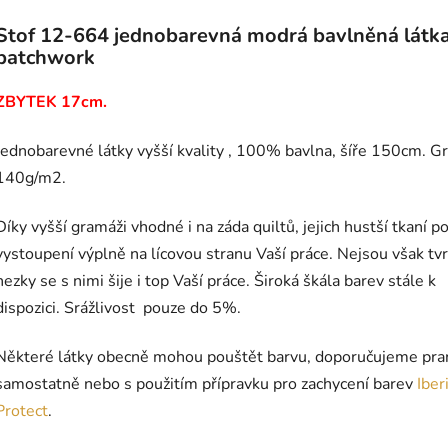
Stof 12-664 jednobarevná modrá bavlněná látk
patchwork
ZBYTEK 17cm.
Jednobarevné látky vyšší kvality , 100% bavlna, šíře 150cm.
G
140g/m2.
Díky vyšší gramáži vhodné i na záda quiltů, jejich hustší tkaní p
vystoupení výplně na lícovou stranu Vaší práce. Nejsou však tv
hezky se s nimi šije i top Vaší práce. Široká škála barev stále k
dispozici. Srážlivost pouze do 5%.
Některé látky obecně mohou pouštět barvu, doporučujeme pra
samostatně nebo s použitím přípravku pro zachycení barev
Iber
Protect
.