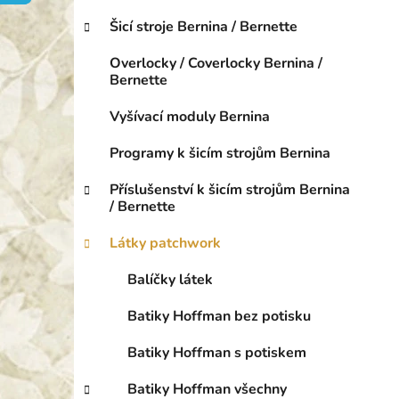
o
p
r
Šicí stroje Bernina / Bernette
a
i
n
e
Overlocky / Coverlocky Bernina /
e
Bernette
l
Vyšívací moduly Bernina
Programy k šicím strojům Bernina
Příslušenství k šicím strojům Bernina
/ Bernette
Látky patchwork
Balíčky látek
Batiky Hoffman bez potisku
Batiky Hoffman s potiskem
Batiky Hoffman všechny