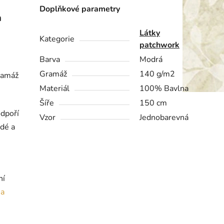
Doplňkové parametry
a
Látky
Kategorie
patchwork
Barva
Modrá
Gramáž
140 g/m2
ramáž
Materiál
100% Bavlna
Šíře
150 cm
odpoří
Vzor
Jednobarevná
rdé a
ní
ia