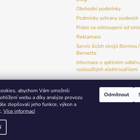
Obchodní podmínky
Podmínky ochrany osobních 
Právo na odstoupení od sml
Reklamace
Servis šicích strojů Bernina /
Bernette
Informace o zpětném odběr
vysloužilých elektrozařízení
cookies, abychom Vám umožnili
Odmítnout
ohlížení webu a díky analýze provozu
patchwork-aja.cz
le zlepšovali jeho funkce, výkon a
t.
Více informací
í
a práva vyhrazena.
Upravit nastavení cookies