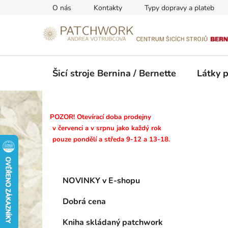
Přejít
O nás
Kontakty
Typy dopravy a plateb
na
obsah
Šicí stroje Bernina / Bernette
Látky 
P
POZOR! Otevírací doba prodejny
o
v červenci a v srpnu jako každý rok
pouze pondělí a středa 9-12 a 13-18.
s
t
r
K
Přeskočit
a
NOVINKY v E-shopu
a
kategorie
n
t
Dobrá cena
n
e
g
í
Kniha skládaný patchwork