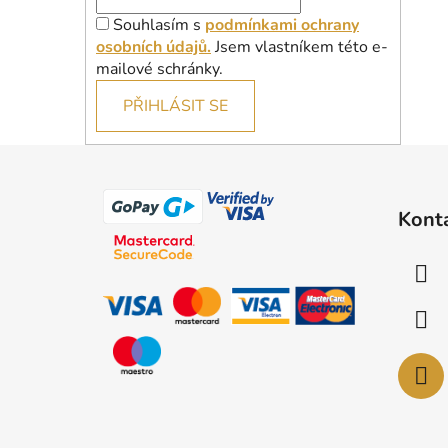
Souhlasím s
podmínkami ochrany
osobních údajů.
Jsem vlastníkem této e-
mailové schránky.
PŘIHLÁSIT SE
Z
á
Kont
p
a
t
í