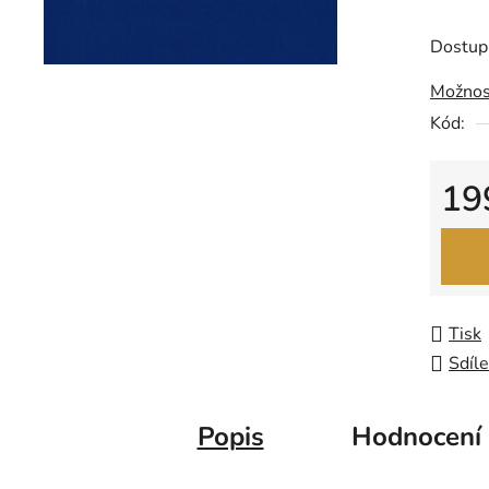
produk
je
Dostup
0,0
Možnos
z
Kód:
5
hvězdič
19
Měrná
Tisk
Sdíle
Popis
Hodnocení