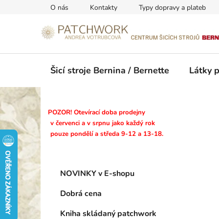
Přejít
O nás
Kontakty
Typy dopravy a plateb
na
obsah
Šicí stroje Bernina / Bernette
Látky 
P
POZOR! Otevírací doba prodejny
o
v červenci a v srpnu jako každý rok
pouze pondělí a středa 9-12 a 13-18.
s
t
r
K
Přeskočit
a
NOVINKY v E-shopu
a
kategorie
n
t
Dobrá cena
n
e
g
í
Kniha skládaný patchwork