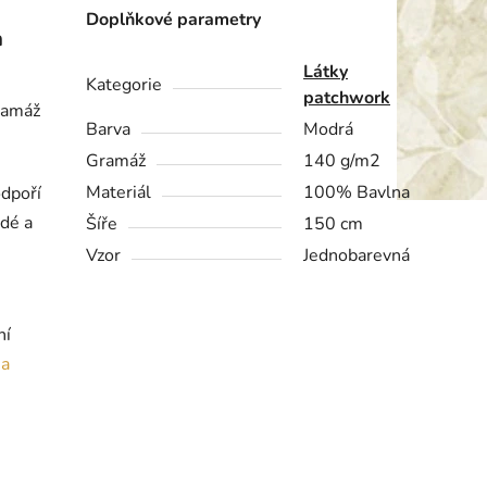
Doplňkové parametry
a
Látky
Kategorie
patchwork
ramáž
Barva
Modrá
Gramáž
140 g/m2
Materiál
100% Bavlna
odpoří
rdé a
Šíře
150 cm
Vzor
Jednobarevná
ní
ia