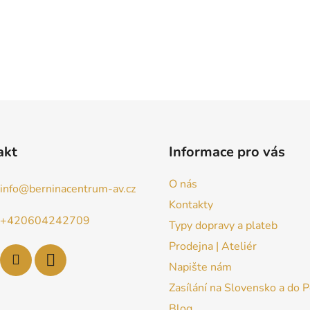
akt
Informace pro vás
O nás
info
@
berninacentrum-av.cz
Kontakty
+420604242709
Typy dopravy a plateb
Prodejna | Ateliér
Napište nám
Zasílání na Slovensko a do 
Blog