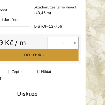
tu
Skladem, zasíláme ihned!
nost
(40,45 m)
ti doručení
L-STOF-12-756
ek.
9 Kč
/ m
 cena:
DO KOŠÍKU
Zeptat se
Hlídat
t
Diskuze