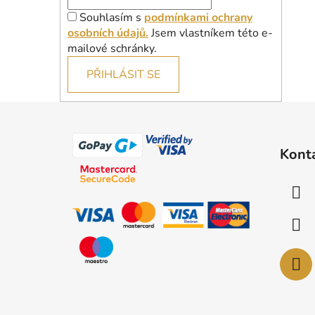
Souhlasím s
podmínkami ochrany
osobních údajů.
Jsem vlastníkem této e-
mailové schránky.
PŘIHLÁSIT SE
Z
á
Kont
p
a
t
í