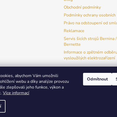
Obchodní podmínky
Podmínky ochrany osobních 
Právo na odstoupení od sml
Reklamace
Servis šicích strojů Bernina /
Bernette
Informace o zpětném odběr
vysloužilých elektrozařízení
cookies, abychom Vám umožnili
Odmítnout
ohlížení webu a díky analýze provozu
patchwork-aja.cz
le zlepšovali jeho funkce, výkon a
t.
Více informací
í
a práva vyhrazena.
Upravit nastavení cookies