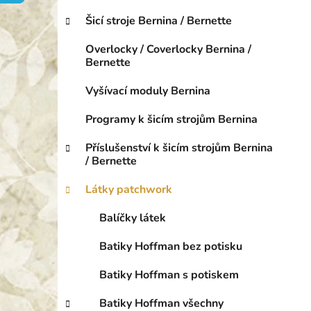
o
p
r
Šicí stroje Bernina / Bernette
a
i
n
e
Overlocky / Coverlocky Bernina /
e
Bernette
l
Vyšívací moduly Bernina
Programy k šicím strojům Bernina
Příslušenství k šicím strojům Bernina
/ Bernette
Látky patchwork
Balíčky látek
Batiky Hoffman bez potisku
Batiky Hoffman s potiskem
Batiky Hoffman všechny