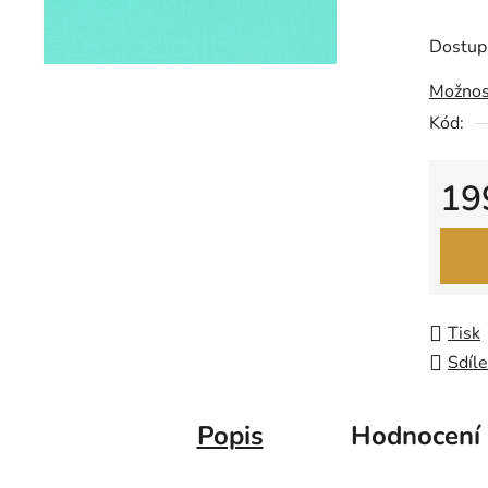
produk
je
Dostup
0,0
Možnos
z
Kód:
5
hvězdič
19
Měrná
Tisk
Sdíle
Popis
Hodnocení