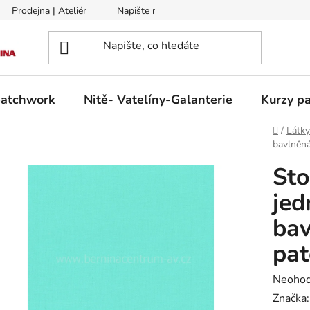
Prodejna | Ateliér
Napište nám
Zasílání na Slovensko a 
patchwork
Nitě- Vatelíny-Galanterie
Kurzy pa
Domů
/
Látk
bavlněná
Sto
je
bav
pa
Průměr
Neoho
hodnoc
Značka