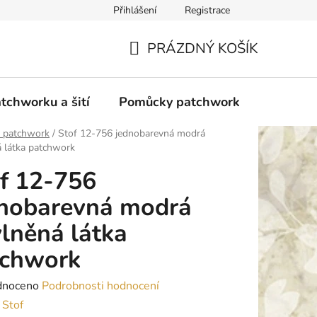
Přihlášení
Registrace
do Polska
Blog
Obchodní podmínky
Podmínky ochran
PRÁZDNÝ KOŠÍK
NÁKUPNÍ
KOŠÍK
tchworku a šití
Pomůcky patchwork
Overloc
y patchwork
/
Stof 12-756 jednobarevná modrá
 látka patchwork
f 12-756
dnobarevná modrá
lněná látka
tchwork
né
dnoceno
Podrobnosti hodnocení
ení
:
Stof