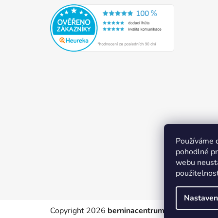
Používáme 
pohodlné pr
webu neustá
použitelnos
Nastaven
Copyright 2026
berninacentrum-av.cz
. Všechn