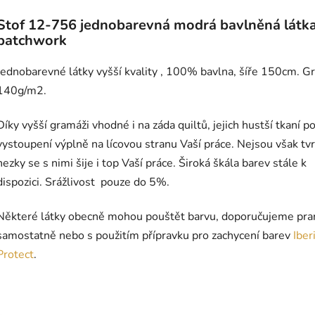
Stof 12-756 jednobarevná modrá bavlněná látk
patchwork
Jednobarevné látky vyšší kvality , 100% bavlna, šíře 150cm.
G
140g/m2.
Díky vyšší gramáži vhodné i na záda quiltů, jejich hustší tkaní p
vystoupení výplně na lícovou stranu Vaší práce. Nejsou však tv
hezky se s nimi šije i top Vaší práce. Široká škála barev stále k
dispozici. Srážlivost pouze do 5%.
Některé látky obecně mohou pouštět barvu, doporučujeme pra
samostatně nebo s použitím přípravku pro zachycení barev
Iber
Protect
.