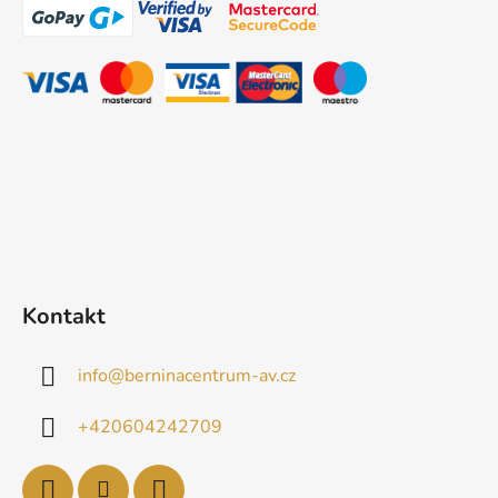
p
a
t
í
Kontakt
info
@
berninacentrum-av.cz
+420604242709