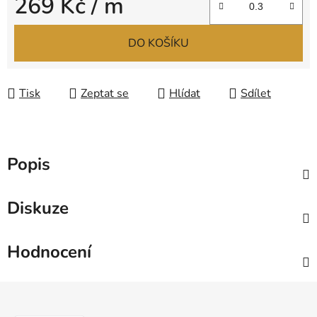
269 Kč
/ m
Měrná cena:
DO KOŠÍKU
Tisk
Zeptat se
Hlídat
Sdílet
Popis
Diskuze
Hodnocení
Z
á