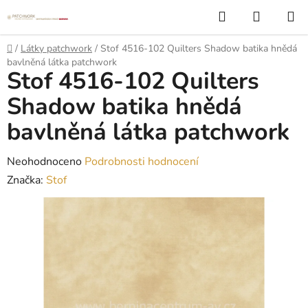
Přejít
Hledat
NÁKUP
na
KOŠÍK
obsah
Domů
/
Látky patchwork
/
Stof 4516-102 Quilters Shadow batika hnědá
bavlněná látka patchwork
Stof 4516-102 Quilters
Shadow batika hnědá
bavlněná látka patchwork
Průměrné
Neohodnoceno
Podrobnosti hodnocení
hodnocení
Značka:
Stof
produktu
je
0,0
z
5
hvězdiček.