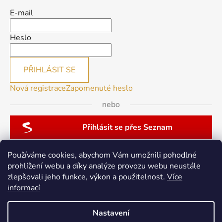
E-mail
Heslo
PŘIHLÁSIT SE
Nová registrace
Zapomenuté heslo
nebo
Přihlásit se přes Seznam
Používáme cookies, abychom Vám umožnili pohodlné
prohlížení webu a díky analýze provozu webu neustále
zlepšovali jeho funkce, výkon a použitelnost.
Více
patchwork-aja.cz
informací
Nastavení