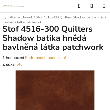
Přejít
Hledat
NÁKUP
na
KOŠÍK
obsah
Domů
/
Látky patchwork
/
Stof 4516-300 Quilters Shadow batika hnědá
bavlněná látka patchwork
Stof 4516-300 Quilters
Shadow batika hnědá
bavlněná látka patchwork
Průměrné
1 hodnocení
Podrobnosti hodnocení
hodnocení
Značka:
Stof
produktu
je
5,0
z
5
hvězdiček.