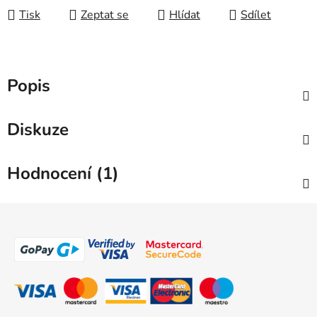
Tisk
Zeptat se
Hlídat
Sdílet
Popis
Diskuze
Hodnocení (1)
Z
á
p
a
t
í