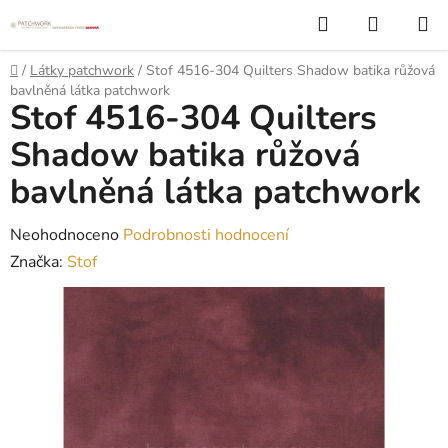
Přejít
Hledat
NÁKUP
na
KOŠÍK
obsah
Domů
/
Látky patchwork
/
Stof 4516-304 Quilters Shadow batika růžová
bavlněná látka patchwork
Stof 4516-304 Quilters
Shadow batika růžová
bavlněná látka patchwork
Průměrné
Neohodnoceno
Podrobnosti hodnocení
hodnocení
Značka:
Stof
produktu
je
0,0
z
5
hvězdiček.