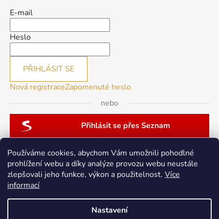
E-mail
Heslo
PŘIHLÁSIT SE
Nová registrace
Zapomenuté heslo
nebo
Přihlásit se přes Seznam
Používáme cookies, abychom Vám umožnili pohodlné
prohlížení webu a díky analýze provozu webu neustále
zlepšovali jeho funkce, výkon a použitelnost.
Více
patchwork-aja.cz
informací
Nastavení