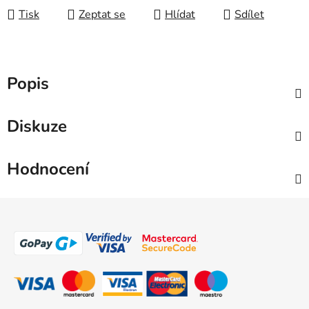
Tisk
Zeptat se
Hlídat
Sdílet
Popis
Diskuze
Hodnocení
Z
á
p
a
t
í