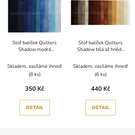
Stof balíček Quilters
Stof balíček Quilters
Shadow modrá
Shadow bílá až hnědá
bavlněná látka
bavlněná látka
patchwork
patchwork
Skladem, zasíláme ihned!
Skladem, zasíláme ihned!
(8 ks)
(6 ks)
350 Kč
440 Kč
DETAIL
DETAIL
Z