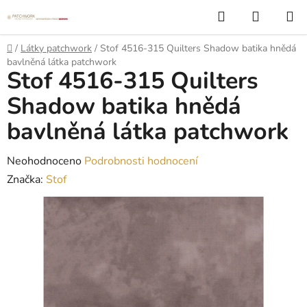
Přejít
Hledat
NÁKUP
na
KOŠÍK
obsah
Domů
/
Látky patchwork
/
Stof 4516-315 Quilters Shadow batika hnědá
bavlněná látka patchwork
Stof 4516-315 Quilters
Shadow batika hnědá
bavlněná látka patchwork
Průměrné
Neohodnoceno
Podrobnosti hodnocení
hodnocení
Značka:
Stof
produktu
je
0,0
z
5
hvězdiček.