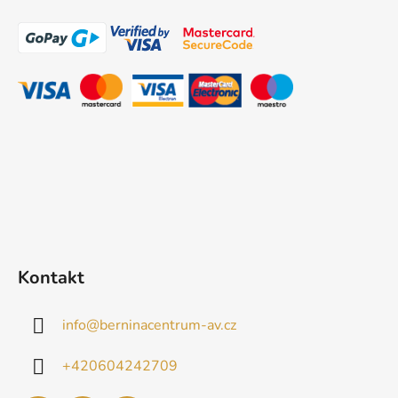
á
p
a
t
í
Kontakt
info
@
berninacentrum-av.cz
+420604242709