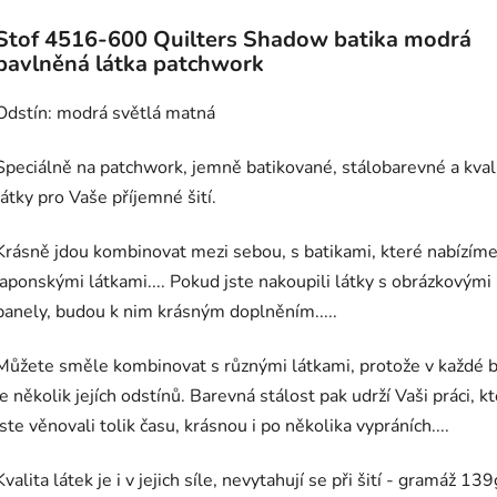
Stof 4516-600 Quilters Shadow batika modrá
bavlněná látka patchwork
Odstín: modrá světlá matná
Speciálně na patchwork, jemně batikované, stálobarevné a kval
látky pro Vaše příjemné šití.
Krásně jdou kombinovat mezi sebou, s batikami, které nabízíme
japonskými látkami.... Pokud jste nakoupili látky s obrázkovými
panely, budou k nim krásným doplněním.....
Můžete směle kombinovat s různými látkami, protože v každé 
je několik jejích odstínů. Barevná stálost pak udrží Vaši práci, k
jste věnovali tolik času, krásnou i po několika vypráních....
Kvalita látek je i v jejich síle, nevytahují se při šití - gramáž 13