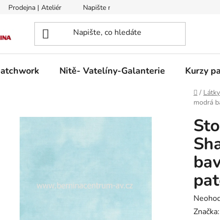
Prodejna | Ateliér
Napište nám
Zasílání na Slovensko a 
patchwork
Nitě- Vatelíny-Galanterie
Kurzy pa
Domů
/
Látk
modrá b
Sto
Sh
bav
pa
Průměr
Neoho
hodnoc
Značka