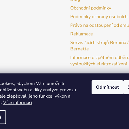
Obchodní podmínky
Podmínky ochrany osobních 
Právo na odstoupení od sml
Reklamace
Servis šicích strojů Bernina /
Bernette
Informace o zpětném odběr
vysloužilých elektrozařízení
cookies, abychom Vám umožnili
Odmítnout
ohlížení webu a díky analýze provozu
patchwork-aja.cz
le zlepšovali jeho funkce, výkon a
t.
Více informací
í
a práva vyhrazena.
Upravit nastavení cookies