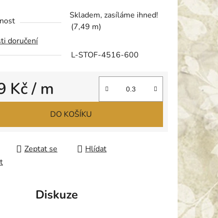
tu
Skladem, zasíláme ihned!
nost
(7,49 m)
ti doručení
L-STOF-4516-600
ek.
9 Kč
/ m
 cena:
DO KOŠÍKU
Zeptat se
Hlídat
t
Diskuze