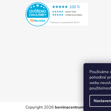
Používáme 
pohodlné pr
webu neustá
použitelnos
Nastaven
Copyright 2026
berninacentrum-av.cz
. Všechn