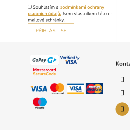
Souhlasím s
podmínkami ochrany
osobních údajů.
Jsem vlastníkem této e-
mailové schránky.
PŘIHLÁSIT SE
Z
á
Kont
p
a
t
í