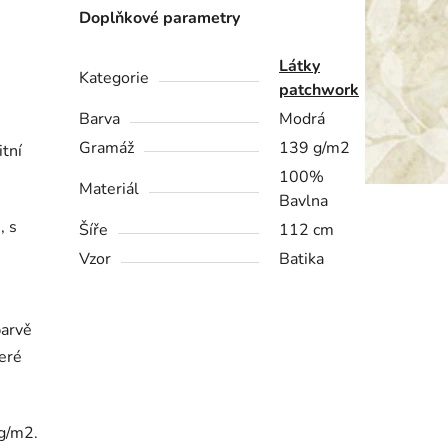
Doplňkové parametry
Látky
Kategorie
patchwork
Barva
Modrá
Gramáž
139 g/m2
itní
100%
Materiál
Bavlna
, s
Šíře
112 cm
Vzor
Batika
barvě
teré
9g/m2.