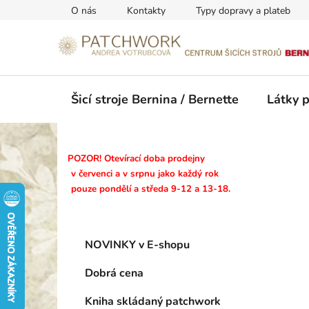
Přejít
O nás
Kontakty
Typy dopravy a plateb
na
obsah
Šicí stroje Bernina / Bernette
Látky 
P
POZOR! Otevírací doba prodejny
o
v červenci a v srpnu jako každý rok
pouze pondělí a středa 9-12 a 13-18.
s
t
r
K
Přeskočit
a
NOVINKY v E-shopu
a
kategorie
n
t
Dobrá cena
n
e
g
í
Kniha skládaný patchwork