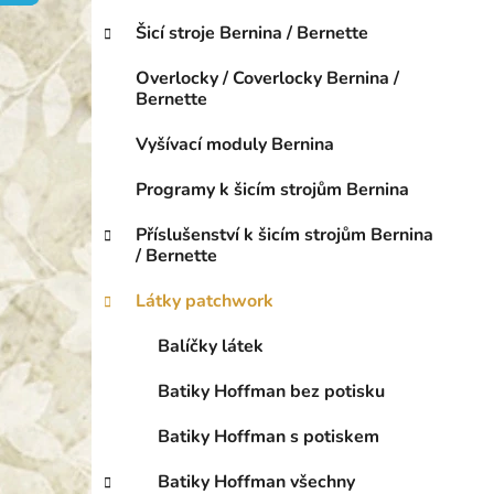
o
p
r
Šicí stroje Bernina / Bernette
a
i
n
e
Overlocky / Coverlocky Bernina /
e
Bernette
l
Vyšívací moduly Bernina
Programy k šicím strojům Bernina
Příslušenství k šicím strojům Bernina
/ Bernette
Látky patchwork
Balíčky látek
Batiky Hoffman bez potisku
Batiky Hoffman s potiskem
Batiky Hoffman všechny