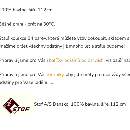
100% bavlna, šíře 112cm
Běžné praní - prát na 30°C.
Stálá kolekce 84 barev, které můžete vždy dokoupit, skladem s
snažíme držet všechny odstíny již mnoho let a stále budeme!
Připravili jsme pro Vás i
balíčky odstínů po barvách
, viz další na
Připravili jsme pro Vás
vzorníky
, aby jste měly po ruce vždy vš
odstíny pro Vaše ladění.....
Stof A/S Dánsko, 100% bavlna, šíře 112 cm