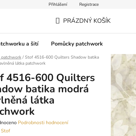
Přihlášení
Registrace
do Polska
Blog
Obchodní podmínky
Podmínky ochran
PRÁZDNÝ KOŠÍK
NÁKUPNÍ
KOŠÍK
tchworku a šití
Pomůcky patchwork
Overloc
y patchwork
/
Stof 4516-600 Quilters Shadow batika
avlněná látka patchwork
f 4516-600 Quilters
adow batika modrá
lněná látka
tchwork
né
dnoceno
Podrobnosti hodnocení
ení
:
Stof