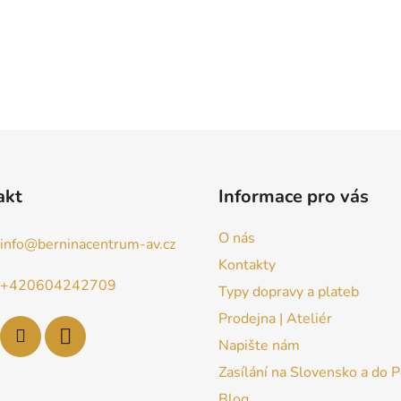
akt
Informace pro vás
O nás
info
@
berninacentrum-av.cz
Kontakty
+420604242709
Typy dopravy a plateb
Prodejna | Ateliér
Napište nám
Zasílání na Slovensko a do 
Blog