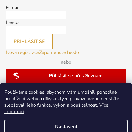
E-mail
Heslo
PŘIHLÁSIT SE
Nová registrace
Zapomenuté heslo
nebo
Přihlásit se přes Seznam
Používáme cookies, abychom Vám umožnili pohodlné
prohlížení webu a díky analýze provozu webu neustále
zlepšovali jeho funkce, výkon a použitelnost.
Více
patchwork-aja.cz
informací
Nastavení