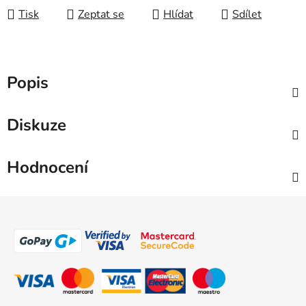
Tisk
Zeptat se
Hlídat
Sdílet
Popis
Diskuze
Hodnocení
Z
á
p
a
t
í