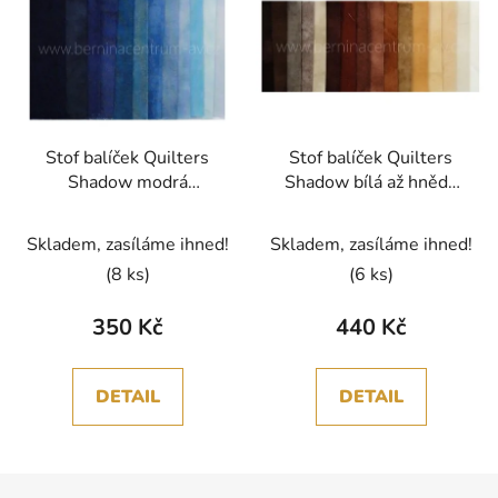
Stof balíček Quilters
Stof balíček Quilters
Shadow modrá
Shadow bílá až hnědá
bavlněná látka
bavlněná látka
patchwork
patchwork
Skladem, zasíláme ihned!
Skladem, zasíláme ihned!
(8 ks)
(6 ks)
350 Kč
440 Kč
DETAIL
DETAIL
Z