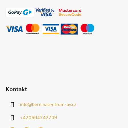
á
p
a
t
í
Kontakt
info
@
berninacentrum-av.cz
+420604242709