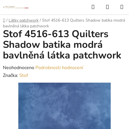
Přejít
Hledat
NÁKUP
na
KOŠÍK
obsah
Domů
/
Látky patchwork
/
Stof 4516-613 Quilters Shadow batika modrá
bavlněná látka patchwork
Stof 4516-613 Quilters
Shadow batika modrá
bavlněná látka patchwork
Průměrné
Neohodnoceno
Podrobnosti hodnocení
hodnocení
Značka:
Stof
produktu
je
0,0
z
5
hvězdiček.