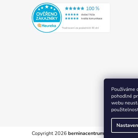
Používáme 
pohodlné pr
webu neustá
použitelnos
Nastaven
Copyright 2026
berninacentrum-av.cz
. Všechn