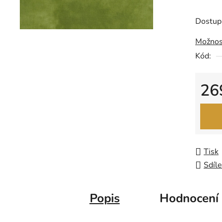
produk
je
Dostup
0,0
Možnos
z
Kód:
5
hvězdič
26
Měrná
Tisk
Sdíle
Popis
Hodnocení