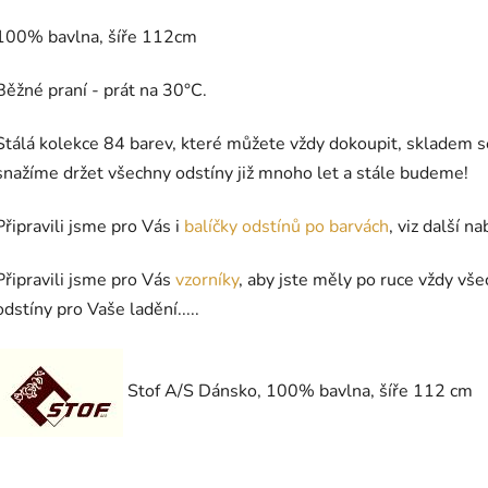
100% bavlna, šíře 112cm
Běžné praní - prát na 30°C.
Stálá kolekce 84 barev, které můžete vždy dokoupit, skladem s
snažíme držet všechny odstíny již mnoho let a stále budeme!
Připravili jsme pro Vás i
balíčky odstínů po barvách
, viz další na
Připravili jsme pro Vás
vzorníky
, aby jste měly po ruce vždy vš
odstíny pro Vaše ladění.....
Stof A/S Dánsko, 100% bavlna, šíře 112 cm