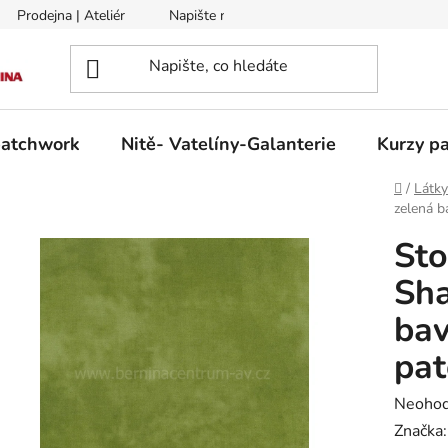
Prodejna | Ateliér
Napište nám
Zasílání na Slovensko a 
patchwork
Nitě- Vatelíny-Galanterie
Kurzy pa
Domů
/
Látk
zelená b
Sto
Sha
bav
pa
Průměr
Neoho
hodnoc
Značka