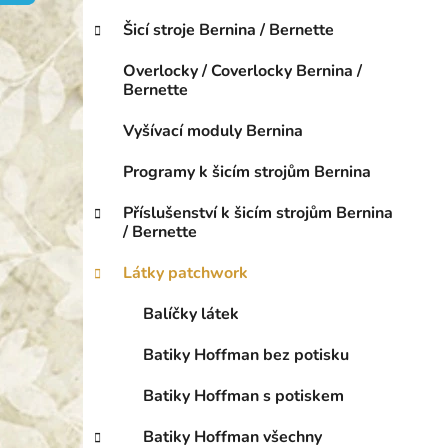
o
p
r
Šicí stroje Bernina / Bernette
a
i
n
e
Overlocky / Coverlocky Bernina /
e
Bernette
l
Vyšívací moduly Bernina
Programy k šicím strojům Bernina
Příslušenství k šicím strojům Bernina
/ Bernette
Látky patchwork
Balíčky látek
Batiky Hoffman bez potisku
Batiky Hoffman s potiskem
Batiky Hoffman všechny