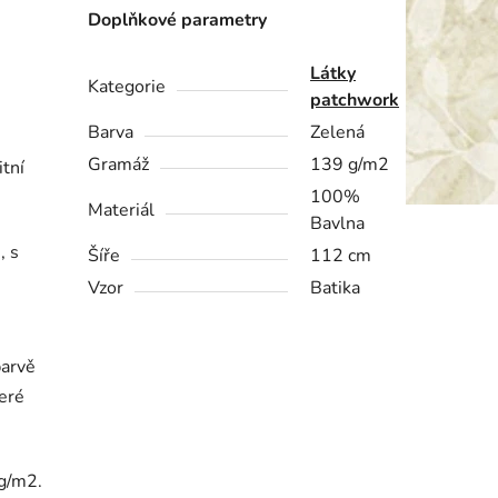
Doplňkové parametry
Látky
Kategorie
patchwork
Barva
Zelená
Gramáž
139 g/m2
itní
100%
Materiál
Bavlna
, s
Šíře
112 cm
Vzor
Batika
barvě
teré
9g/m2.