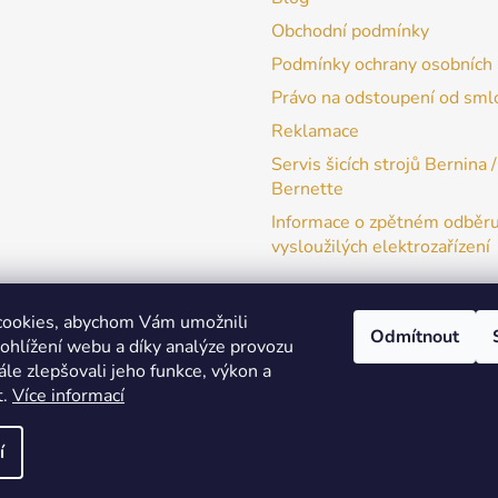
Obchodní podmínky
Podmínky ochrany osobních 
Právo na odstoupení od sml
Reklamace
Servis šicích strojů Bernina /
Bernette
Informace o zpětném odběr
vysloužilých elektrozařízení
cookies, abychom Vám umožnili
Odmítnout
ohlížení webu a díky analýze provozu
patchwork-aja.cz
le zlepšovali jeho funkce, výkon a
t.
Více informací
í
a práva vyhrazena.
Upravit nastavení cookies