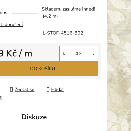
tu
Skladem, zasíláme ihned!
nost
(4,2 m)
ti doručení
L-STOF-4516-802
ek.
9 Kč
/ m
 cena:
DO KOŠÍKU
Zeptat se
Hlídat
t
Diskuze