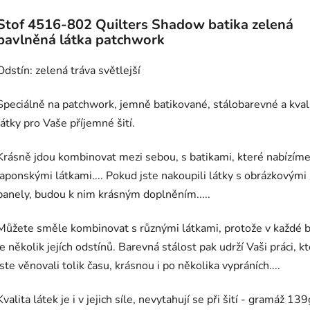
Stof 4516-802 Quilters Shadow batika zelená
bavlněná látka patchwork
Odstín: zelená tráva světlejší
Speciálně na patchwork, jemně batikované, stálobarevné a kval
látky pro Vaše příjemné šití.
Krásně jdou kombinovat mezi sebou, s batikami, které nabízíme
japonskými látkami.... Pokud jste nakoupili látky s obrázkovými
panely, budou k nim krásným doplněním.....
Můžete směle kombinovat s různými látkami, protože v každé 
je několik jejích odstínů. Barevná stálost pak udrží Vaši práci, k
jste věnovali tolik času, krásnou i po několika vypráních....
Kvalita látek je i v jejich síle, nevytahují se při šití - gramáž 13