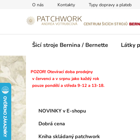
Přejít
O nás
Kontakty
Typy dopravy a plateb
na
obsah
Šicí stroje Bernina / Bernette
Látky 
P
POZOR! Otevírací doba prodejny
o
v červenci a v srpnu jako každý rok
pouze pondělí a středa 9-12 a 13-18.
s
t
r
K
Přeskočit
a
NOVINKY v E-shopu
a
kategorie
n
t
Dobrá cena
n
e
g
í
Kniha skládaný patchwork