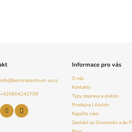
akt
Informace pro vás
O nás
info
@
berninacentrum-av.cz
Kontakty
+420604242709
Typy dopravy a plateb
Prodejna | Ateliér
Napište nám
Zasílání na Slovensko a do 
Blog