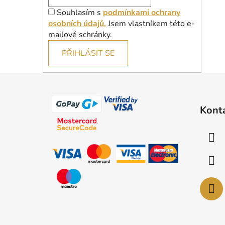
Souhlasím s
podmínkami ochrany
osobních údajů.
Jsem vlastníkem této e-
mailové schránky.
PŘIHLÁSIT SE
Z
á
Kont
p
a
t
í