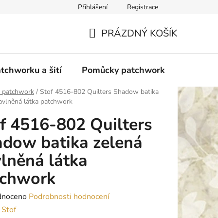
Přihlášení
Registrace
do Polska
Blog
Obchodní podmínky
Podmínky ochran
PRÁZDNÝ KOŠÍK
NÁKUPNÍ
KOŠÍK
tchworku a šití
Pomůcky patchwork
Overloc
y patchwork
/
Stof 4516-802 Quilters Shadow batika
avlněná látka patchwork
f 4516-802 Quilters
dow batika zelená
lněná látka
tchwork
né
dnoceno
Podrobnosti hodnocení
ení
:
Stof