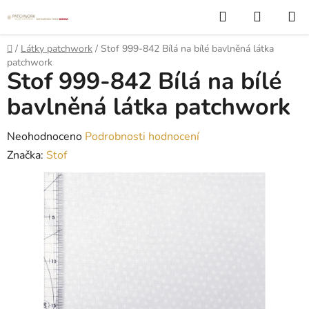
Přejít
Hledat
NÁKUP
na
KOŠÍK
obsah
Domů
/
Látky patchwork
/
Stof 999-842 Bílá na bílé bavlněná látka
patchwork
Stof 999-842 Bílá na bílé
bavlněná látka patchwork
Průměrné
Neohodnoceno
Podrobnosti hodnocení
hodnocení
Značka:
Stof
produktu
je
0,0
z
5
hvězdiček.