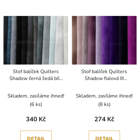
Stof balíček Quilters
Stof balíček Quilters
Shadow černá šedá bílá
Shadow fialová III
III bavlněná látka
bavlněná látka
patchwork
patchwork
Skladem, zasíláme ihned!
Skladem, zasíláme ihned!
(6 ks)
(8 ks)
340 Kč
274 Kč
DETAIL
DETAIL