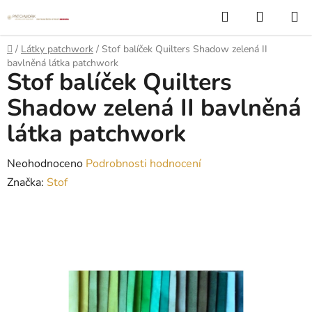
Přejít
Hledat
NÁKUP
na
KOŠÍK
obsah
Domů
/
Látky patchwork
/
Stof balíček Quilters Shadow zelená II
bavlněná látka patchwork
Stof balíček Quilters
Shadow zelená II bavlněná
látka patchwork
Průměrné
Neohodnoceno
Podrobnosti hodnocení
hodnocení
Značka:
Stof
produktu
je
0,0
z
5
hvězdiček.