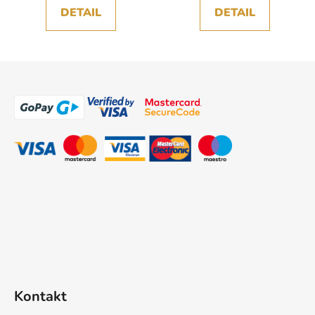
DETAIL
DETAIL
Z
á
p
a
t
í
Kontakt