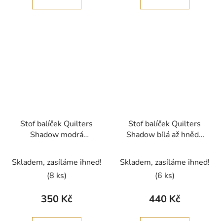
Stof balíček Quilters
Stof balíček Quilters
Shadow modrá
Shadow bílá až hnědá
bavlněná látka
bavlněná látka
patchwork
patchwork
Skladem, zasíláme ihned!
Skladem, zasíláme ihned!
(8 ks)
(6 ks)
350 Kč
440 Kč