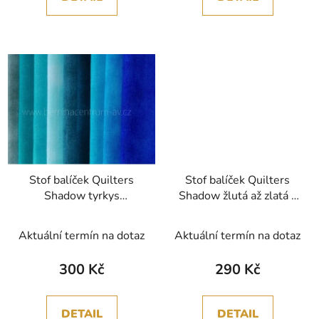
Stof balíček Quilters
Stof balíček Quilters
Shadow tyrkys
Shadow žlutá až zlatá II
královská modrá II
bavlněná látka
bavlněná látka
patchwork
Aktuální termín na dotaz
Aktuální termín na dotaz
patchwork
300 Kč
290 Kč
DETAIL
DETAIL