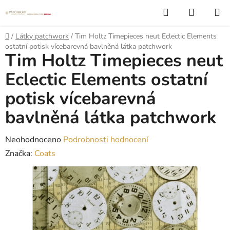
Přejít
Hledat
NÁKUP
na
KOŠÍK
obsah
Domů
/
Látky patchwork
/
Tim Holtz Timepieces neut Eclectic Elements
ostatní potisk vícebarevná bavlněná látka patchwork
Tim Holtz Timepieces neut
Eclectic Elements ostatní
potisk vícebarevná
bavlněná látka patchwork
Průměrné
Neohodnoceno
Podrobnosti hodnocení
hodnocení
Značka:
Coats
produktu
je
0,0
z
5