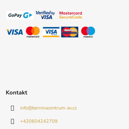
á
p
a
t
í
Kontakt
info
@
berninacentrum-av.cz
+420604242709