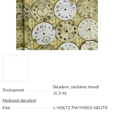
hvězdiček.
Skladem, zasíláme ihned!
Dostupnost
(1,3 m)
Možnosti doručení
Kód:
L-HOLTZ-PWTH003-NEUTR