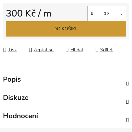
300 Kč
/ m
Měrná cena:
DO KOŠÍKU
Tisk
Zeptat se
Hlídat
Sdílet
Popis
Diskuze
Hodnocení
Z