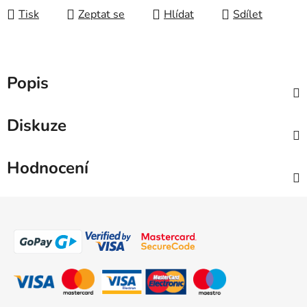
Tisk
Zeptat se
Hlídat
Sdílet
Popis
Diskuze
Hodnocení
Z
á
p
a
t
í