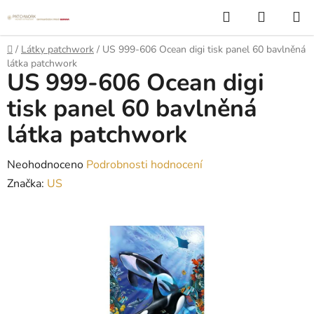
Přejít
Hledat
NÁKUP
na
KOŠÍK
obsah
Domů
/
Látky patchwork
/
US 999-606 Ocean digi tisk panel 60 bavlněná
látka patchwork
US 999-606 Ocean digi
tisk panel 60 bavlněná
látka patchwork
Průměrné
Neohodnoceno
Podrobnosti hodnocení
hodnocení
Značka:
US
produktu
je
0,0
z
5
hvězdiček.