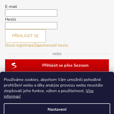
E-mail
Heslo
PŘIHLÁSIT SE
Nová registrace
Zapomenuté heslo
nebo
Přihlásit se přes Seznam
Používáme cookies, abychom Vám umožnili pohodlné
prohlížení webu a díky analýze provozu webu neustále
zlepšovali jeho funkce, výkon a použitelnost.
Více
patchwork-aja.cz
informací
Nastavení