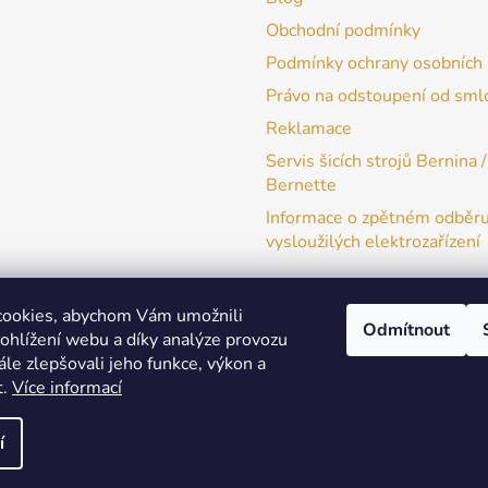
Obchodní podmínky
Podmínky ochrany osobních 
Právo na odstoupení od sml
Reklamace
Servis šicích strojů Bernina /
Bernette
Informace o zpětném odběr
vysloužilých elektrozařízení
cookies, abychom Vám umožnili
Odmítnout
ohlížení webu a díky analýze provozu
patchwork-aja.cz
le zlepšovali jeho funkce, výkon a
t.
Více informací
í
a práva vyhrazena.
Upravit nastavení cookies