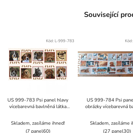
Související pr
Kód:
L-999-783
Kód
US 999-783 Psi panel hlavy
US 999-784 Psi pane
vícebarevná bavlněná látka
obrázky vícebarevná b
patchwork
látka patchwor
Skladem, zasíláme ihned!
Skladem, zasíláme i
(7 panel60)
(27 panel30)