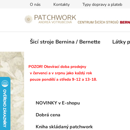
Přejít
O nás
Kontakty
Typy dopravy a plateb
na
obsah
Šicí stroje Bernina / Bernette
Látky 
P
POZOR! Otevírací doba prodejny
o
v červenci a v srpnu jako každý rok
pouze pondělí a středa 9-12 a 13-18.
s
t
r
K
Přeskočit
a
NOVINKY v E-shopu
a
kategorie
n
t
Dobrá cena
n
e
g
í
Kniha skládaný patchwork