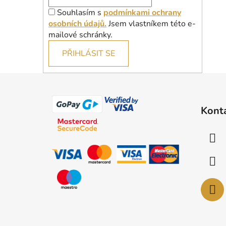
Souhlasím s
podmínkami ochrany
osobních údajů.
Jsem vlastníkem této e-
mailové schránky.
PŘIHLÁSIT SE
Z
á
Kont
p
a
t
í