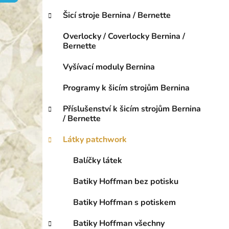
o
p
r
Šicí stroje Bernina / Bernette
a
i
n
e
Overlocky / Coverlocky Bernina /
e
Bernette
l
Vyšívací moduly Bernina
Programy k šicím strojům Bernina
Příslušenství k šicím strojům Bernina
/ Bernette
Látky patchwork
Balíčky látek
Batiky Hoffman bez potisku
Batiky Hoffman s potiskem
Batiky Hoffman všechny