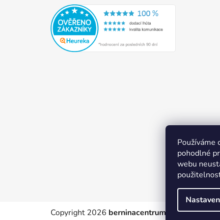
Používáme 
pohodlné pr
webu neustá
použitelnos
Nastaven
Copyright 2026
berninacentrum-av.cz
. Všechn