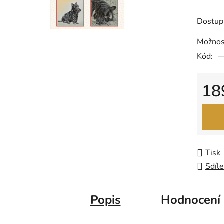
produk
je
Dostup
0,0
Možnos
z
Kód:
5
hvězdič
18
Měrná
Tisk
Sdíle
Popis
Hodnocení