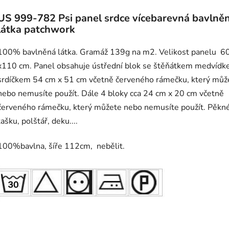
US 999-782 Psi panel srdce vícebarevná bavlně
látka patchwork
100% bavlněná látka. Gramáž 139g na m2. Velikost panelu 6
x110 cm. Panel obsahuje ústřední blok se štěňátkem medvídk
srdíčkem 54 cm x 51 cm včetně červeného rámečku, který můž
nebo nemusíte použít. Dále 4 bloky cca 24 cm x 20 cm včetně
červeného rámečku, který můžete nebo nemusíte použít. Pěkn
tašku, polštář, deku....
100%bavlna, šíře 112cm, nebělit.