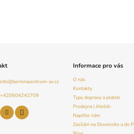
akt
Informace pro vás
O nás
info
@
berninacentrum-av.cz
Kontakty
+420604242709
Typy dopravy a plateb
Prodejna | Ateliér
Napište nám
Zasílání na Slovensko a do 
Blog