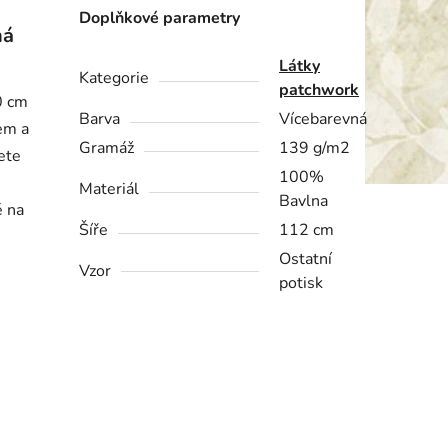
Doplňkové parametry
ná
Látky
Kategorie
patchwork
0 cm
Barva
Vícebarevná
em a
Gramáž
139 g/m2
ete
100%
Materiál
Bavlna
é na
Šíře
112 cm
Ostatní
Vzor
potisk