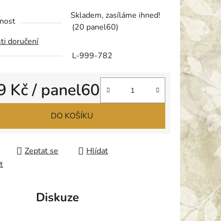
tu
Skladem, zasíláme ihned!
nost
(20 panel60)
ti doručení
L-999-782
ek.
9 Kč
/ panel60
 cena:
DO KOŠÍKU
Zeptat se
Hlídat
t
Diskuze