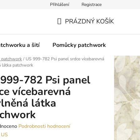
Přihlášení
Registrace
do Polska
Blog
Obchodní podmínky
Podmínky ochran
PRÁZDNÝ KOŠÍK
NÁKUPNÍ
KOŠÍK
tchworku a šití
Pomůcky patchwork
Overloc
y patchwork
/
US 999-782 Psi panel srdce vícebarevná
 látka patchwork
999-782 Psi panel
ce vícebarevná
lněná látka
tchwork
né
dnoceno
Podrobnosti hodnocení
ení
:
US