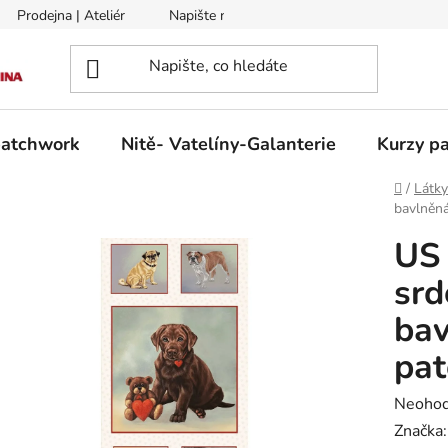
Prodejna | Ateliér
Napište nám
Zasílání na Slovensko a 
patchwork
Nitě- Vatelíny-Galanterie
Kurzy pa
Domů
/
Látk
bavlněná
US 
srd
bav
pa
Průměr
Neoho
hodnoc
Značka