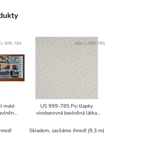
odukty
:
L-999-784
Kód:
L-999-785
l malé
US 999-785 Psi tlapky
avlněná
vícebarevná bavlněná látka
k
patchwork
hned!
Skladem, zasíláme ihned!
(9,3 m)