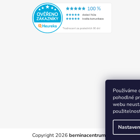
Používáme 
pohodlné pr
webu neustá
použitelnos
Nastaven
Copyright 2026
berninacentrum-av.cz
. Všechn