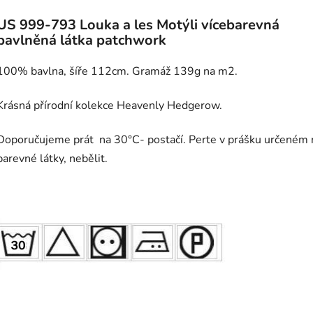
US 999-793 Louka a les Motýli vícebarevná
bavlněná látka patchwork
100% bavlna, šíře 112cm. Gramáž 139g na m2.
Krásná přírodní kolekce Heavenly Hedgerow.
Doporučujeme prát na 30°C- postačí. Perte v prášku určeném 
barevné látky, nebělit.