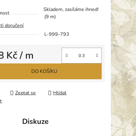
tu
Skladem, zasíláme ihned!
nost
(9 m)
ti doručení
L-999-793
ek.
8 Kč
/ m
 cena:
DO KOŠÍKU
Zeptat se
Hlídat
t
Diskuze