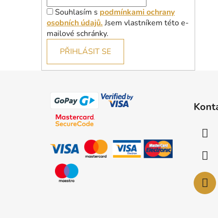
Souhlasím s
podmínkami ochrany
osobních údajů.
Jsem vlastníkem této e-
mailové schránky.
PŘIHLÁSIT SE
Z
á
Kont
p
a
t
í