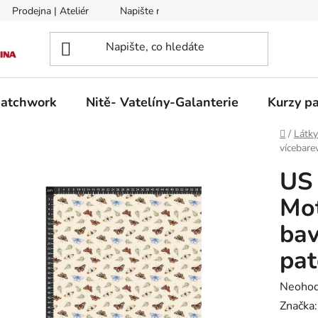
Prodejna | Ateliér
Napište nám
Zasílání na Slovensko a 
patchwork
Nitě- Vatelíny-Galanterie
Kurzy pa
Domů
/
Látk
vícebare
US 
Mot
bav
pa
Průměr
Neoho
hodnoc
Značka