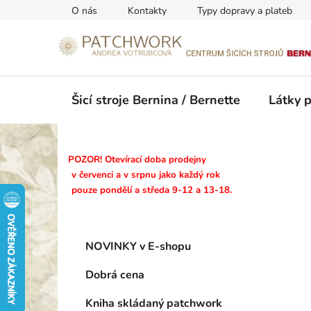
Přejít
O nás
Kontakty
Typy dopravy a plateb
na
obsah
Šicí stroje Bernina / Bernette
Látky 
P
POZOR! Otevírací doba prodejny
o
v červenci a v srpnu jako každý rok
pouze pondělí a středa 9-12 a 13-18.
s
t
r
K
Přeskočit
a
NOVINKY v E-shopu
a
kategorie
n
t
Dobrá cena
n
e
g
í
Kniha skládaný patchwork