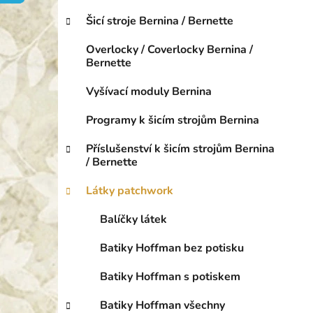
o
p
r
Šicí stroje Bernina / Bernette
a
i
n
e
Overlocky / Coverlocky Bernina /
e
Bernette
l
Vyšívací moduly Bernina
Programy k šicím strojům Bernina
Příslušenství k šicím strojům Bernina
/ Bernette
Látky patchwork
Balíčky látek
Batiky Hoffman bez potisku
Batiky Hoffman s potiskem
Batiky Hoffman všechny