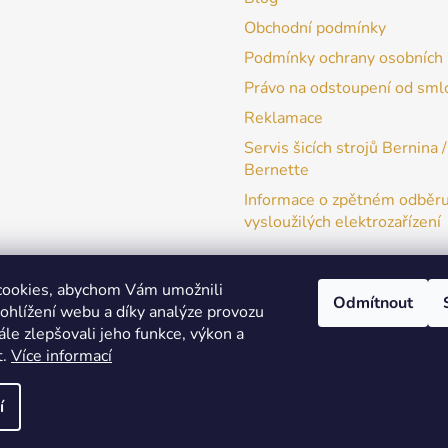
Obchodní podmínky
Podmínky ochrany osobních 
Právo na odstoupení od sml
Reklamace
Servis šicích strojů Bernina /
Bernette
Informace o zpětném odběr
vysloužilých elektrozařízení
cookies, abychom Vám umožnili
Odmítnout
ohlížení webu a díky analýze provozu
patchwork-aja.cz
le zlepšovali jeho funkce, výkon a
t.
Více informací
í
a práva vyhrazena.
Upravit nastavení cookies