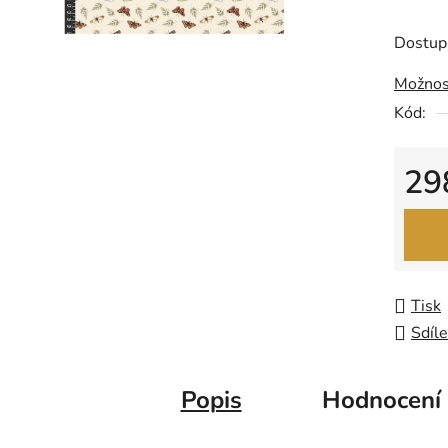
produk
je
Dostup
0,0
Možnos
z
Kód:
5
hvězdič
29
Měrná
Tisk
Sdíle
Popis
Hodnocení