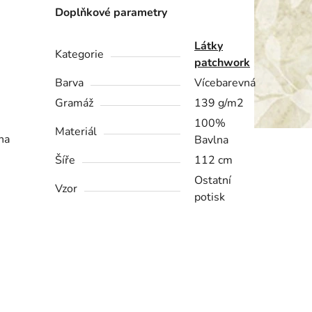
Doplňkové parametry
Látky
Kategorie
patchwork
Barva
Vícebarevná
Gramáž
139 g/m2
100%
Materiál
na
Bavlna
Šíře
112 cm
Ostatní
Vzor
potisk