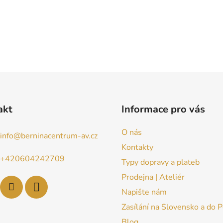
akt
Informace pro vás
O nás
info
@
berninacentrum-av.cz
Kontakty
+420604242709
Typy dopravy a plateb
Prodejna | Ateliér
Napište nám
Zasílání na Slovensko a do 
Blog