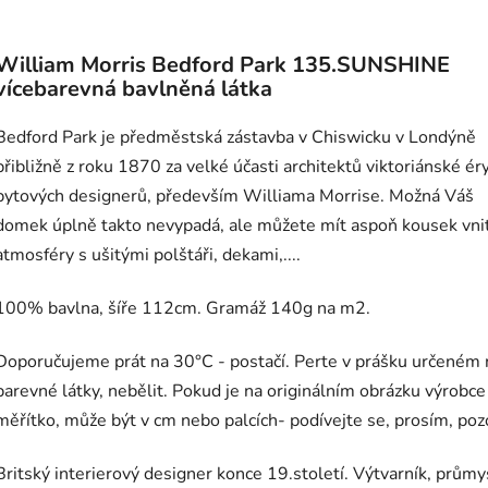
William Morris Bedford Park 135.SUNSHINE
vícebarevná bavlněná látka
Bedford Park je předměstská zástavba v Chiswicku v Londýně
přibližně z roku 1870 za velké účasti architektů viktoriánské ér
bytových designerů, především Williama Morrise. Možná Váš
domek úplně takto nevypadá, ale můžete mít aspoň kousek vnit
atmosféry s ušitými polštáři, dekami,....
100% bavlna, šíře 112cm. Gramáž 140g na m2.
Doporučujeme prát na 30°C - postačí. Perte v prášku určeném 
barevné látky, nebělit. Pokud je na originálním obrázku výrobce
měřítko, může být v cm nebo palcích- podívejte se, prosím, poz
Britský interierový designer konce 19.století. Výtvarník, prům