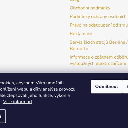
Obchodní podmínky
Podmínky ochrany osobních 
Právo na odstoupení od sml
Reklamace
Servis šicích strojů Bernina /
Bernette
Informace o zpětném odběr
vysloužilých elektrozařízení
cookies, abychom Vám umožnili
Odmítnout
ohlížení webu a díky analýze provozu
patchwork-aja.cz
le zlepšovali jeho funkce, výkon a
t.
Více informací
í
a práva vyhrazena.
Upravit nastavení cookies