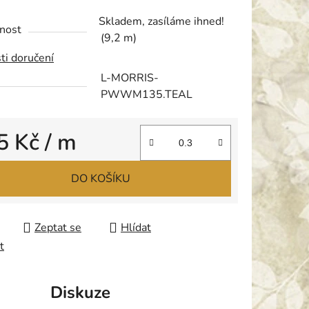
tu
Skladem, zasíláme ihned!
nost
(9,2 m)
ti doručení
L-MORRIS-
PWWM135.TEAL
ek.
5 Kč
/ m
 cena:
DO KOŠÍKU
Zeptat se
Hlídat
t
Diskuze