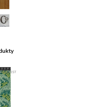
odukty
37.FOREST