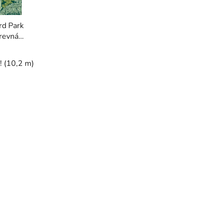
rd Park
revná
d!
(10,2 m)