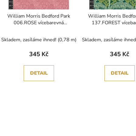
William Morris Bedford Park
William Morris Bedfo
006.ROSE vícebarevná
137.FOREST víceba
bavlněná látka
bavlněná látka
Skladem, zasíláme ihned!
(0,78 m)
Skladem, zasíláme ihne
345 Kč
345 Kč
DETAIL
DETAIL