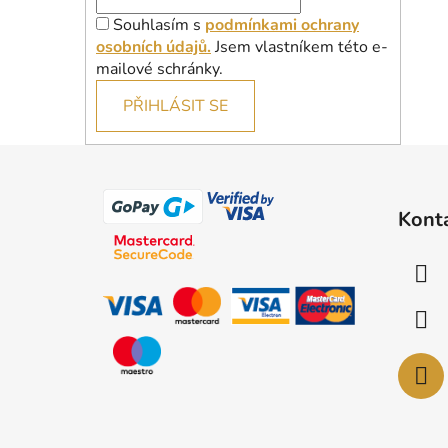
Souhlasím s
podmínkami ochrany
osobních údajů.
Jsem vlastníkem této e-
mailové schránky.
PŘIHLÁSIT SE
Z
á
Kont
p
a
t
í