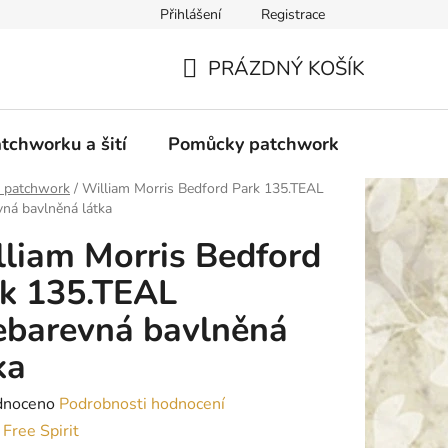
Přihlášení
Registrace
do Polska
Blog
Obchodní podmínky
Podmínky ochran
PRÁZDNÝ KOŠÍK
NÁKUPNÍ
KOŠÍK
tchworku a šití
Pomůcky patchwork
Overloc
y patchwork
/
William Morris Bedford Park 135.TEAL
vná bavlněná látka
liam Morris Bedford
k 135.TEAL
ebarevná bavlněná
ka
né
dnoceno
Podrobnosti hodnocení
ení
:
Free Spirit