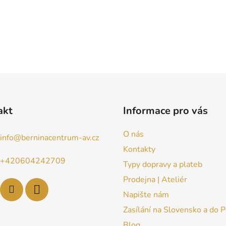
akt
Informace pro vás
O nás
info
@
berninacentrum-av.cz
Kontakty
+420604242709
Typy dopravy a plateb
Prodejna | Ateliér
Napište nám
Zasílání na Slovensko a do 
Blog