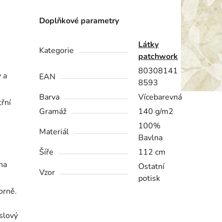
Doplňkové parametry
Látky
Kategorie
patchwork
80308141
y a
EAN
8593
Barva
Vícebarevná
řní
Gramáž
140 g/m2
100%
Materiál
Bavlna
Šíře
112 cm
na
Ostatní
Vzor
potisk
orně.
yslový