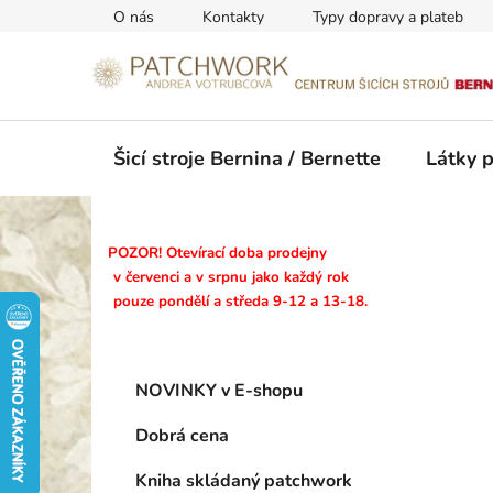
Přejít
O nás
Kontakty
Typy dopravy a plateb
na
obsah
Šicí stroje Bernina / Bernette
Látky 
P
POZOR! Otevírací doba prodejny
o
v červenci a v srpnu jako každý rok
pouze pondělí a středa 9-12 a 13-18.
s
t
r
K
Přeskočit
a
NOVINKY v E-shopu
a
kategorie
n
t
Dobrá cena
n
e
g
í
Kniha skládaný patchwork