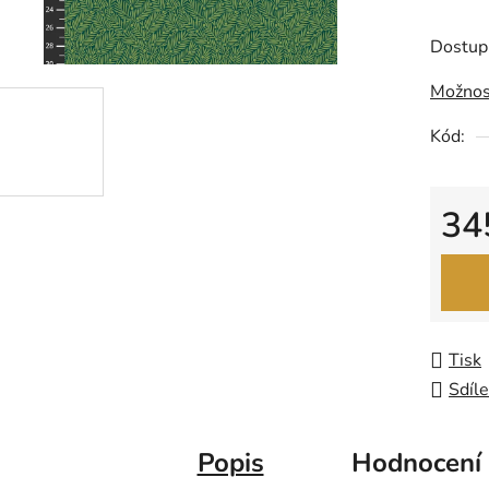
produk
je
Dostup
0,0
Možnos
z
5
Kód:
hvězdič
34
Měrná
Tisk
Sdíle
Popis
Hodnocení