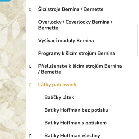
o
p
r
Šicí stroje Bernina / Bernette
a
i
n
e
Overlocky / Coverlocky Bernina /
e
Bernette
l
Vyšívací moduly Bernina
Programy k šicím strojům Bernina
Příslušenství k šicím strojům Bernina
/ Bernette
Látky patchwork
Balíčky látek
Batiky Hoffman bez potisku
Batiky Hoffman s potiskem
Batiky Hoffman všechny