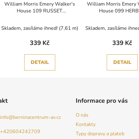
William Morris Emery Walker's
William Morris Emery 
House 109 RUSSET
House 099 HER
vícebarevná bavlněná látka
vícebarevná bavlněná
Skladem, zasíláme ihned!
(7,61 m)
Skladem, zasíláme ihne
339 Kč
339 Kč
DETAIL
DETAIL
akt
Informace pro vás
O nás
info
@
berninacentrum-av.cz
Kontakty
+420604242709
Typy dopravy a plateb