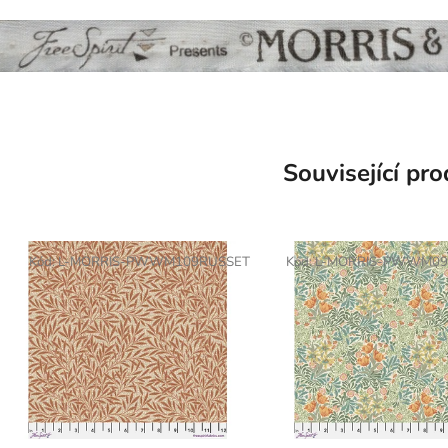
Související pr
Kód:
L-MORRIS-PWWM109RUSSET
Kód:
L-MORRIS-PWWM09