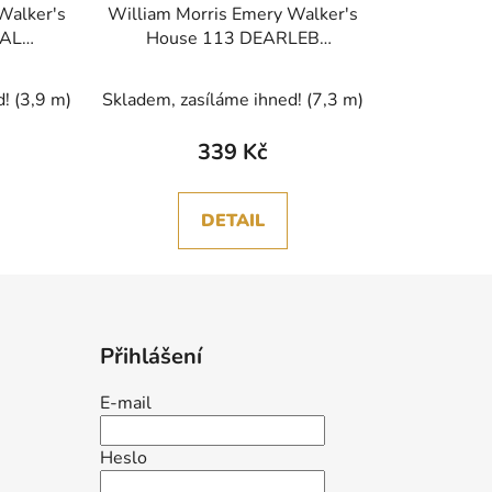
Walker's
William Morris Emery Walker's
BAL
House 113 DEARLEB
 látka
vícebarevná bavlněná látka
d!
(3,9 m)
Skladem, zasíláme ihned!
(7,3 m)
339 Kč
DETAIL
Přihlášení
E-mail
Heslo