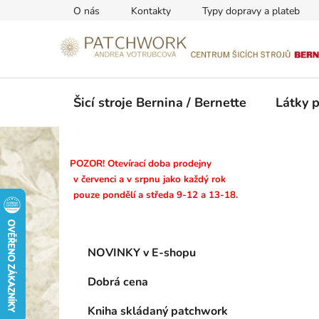
Přejít
O nás
Kontakty
Typy dopravy a plateb
na
obsah
Šicí stroje Bernina / Bernette
Látky 
P
POZOR! Otevírací doba prodejny
o
v červenci a v srpnu jako každý rok
pouze pondělí a středa 9-12 a 13-18.
s
t
r
K
Přeskočit
a
NOVINKY v E-shopu
a
kategorie
n
t
Dobrá cena
n
e
g
í
Kniha skládaný patchwork