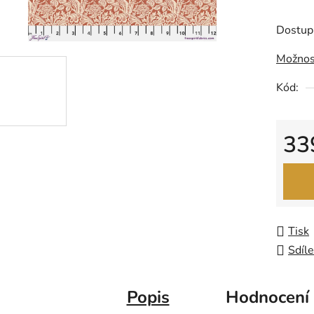
produk
je
Dostup
0,0
Možnos
z
5
Kód:
hvězdič
33
Měrná
Tisk
Sdíle
Popis
Hodnocení