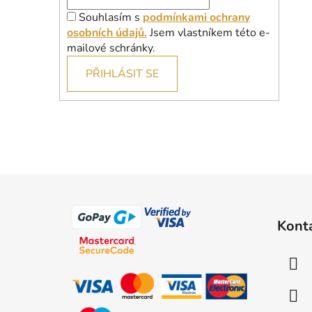
Souhlasím s
podmínkami ochrany
osobních údajů.
Jsem vlastníkem této e-
mailové schránky.
PŘIHLÁSIT SE
Z
á
Kont
p
a
t
í