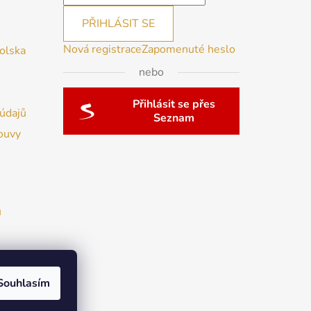
PŘIHLÁSIT SE
Nová registrace
Zapomenuté heslo
Polska
nebo
Přihlásit se přes
údajů
Seznam
ouvy
u
Souhlasím