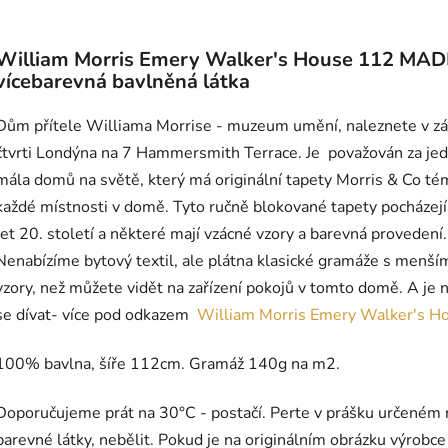
William Morris Emery Walker's House 112 MA
vícebarevná bavlněná látka
Dům přítele Williama Morrise - muzeum umění, naleznete v z
čtvrti Londýna na 7 Hammersmith Terrace. Je považován za jed
mála domů na světě, který má originální tapety Morris & Co té
každé místnosti v domě. Tyto ručně blokované tapety pocházejí
let 20. století a některé mají vzácné vzory a barevná provedení.
Nenabízíme bytový textil, ale plátna klasické gramáže s menší
vzory, než můžete vidět na zařízení pokojů v tomto domě. A je 
se dívat- více pod odkazem
William Morris Emery Walker's H
100% bavlna, šíře 112cm. Gramáž 140g na m2.
Doporučujeme prát na 30°C - postačí. Perte v prášku určeném 
barevné látky, nebělit. Pokud je na originálním obrázku výrobce