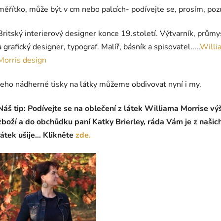
měřítko, může být v cm nebo palcích- podívejte se, prosím, poz
Britský interierový designer konce 19.století. Výtvarník, prům
a grafický designer, typograf. Malíř, básník a spisovatel.....
Willi
Morris design
Jeho nádherné tisky na látky můžeme obdivovat nyní i my.
Náš tip: Podívejte se na oblečení z látek Williama Morrise vý
zboží a do obchůdku paní Katky Brierley, ráda Vám je z našic
látek ušije... Klikněte
zde.