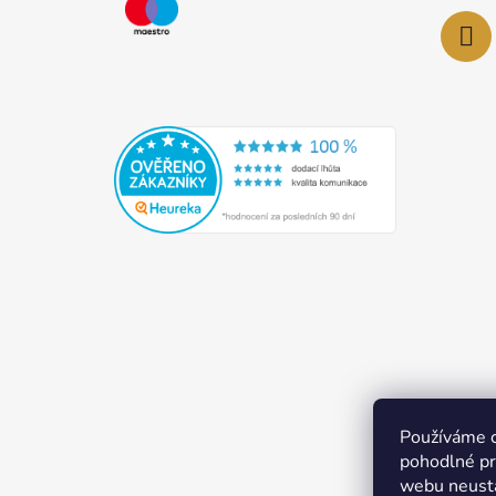
Používáme 
pohodlné pr
webu neustá