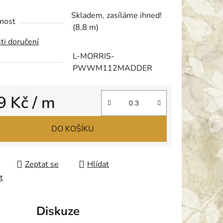
tu
Skladem, zasíláme ihned!
nost
(8,8 m)
ti doručení
L-MORRIS-
PWWM112MADDER
ek.
9 Kč
/ m
 cena:
DO KOŠÍKU
Zeptat se
Hlídat
t
Diskuze