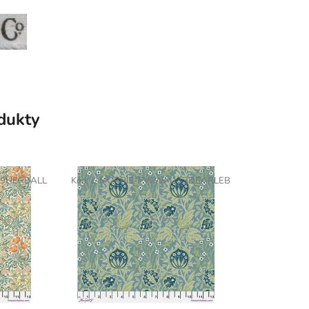
odukty
9HERBALL
Kód:
L-MORRIS-PWWM113DEARLEB