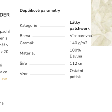
Doplňkové parametry
DDER
Látky
Kategorie
patchwork
ápadní
Barva
Vícebarevná
en z
Gramáž
140 g/m2
měř v
100%
 z 20.
Materiál
Bavlna
Šíře
112 cm
mi
Ostatní
na co
Vzor
potisk
ouse
na