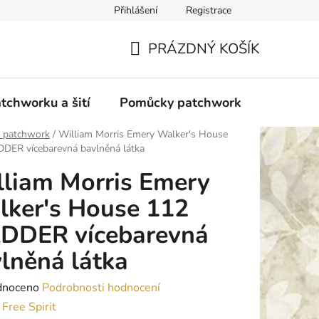
Přihlášení
Registrace
do Polska
Blog
Obchodní podmínky
Podmínky ochran
PRÁZDNÝ KOŠÍK
NÁKUPNÍ
KOŠÍK
tchworku a šití
Pomůcky patchwork
Overloc
y patchwork
/
William Morris Emery Walker's House
DER vícebarevná bavlněná látka
liam Morris Emery
ker's House 112
DDER vícebarevná
lněná látka
né
dnoceno
Podrobnosti hodnocení
ení
:
Free Spirit