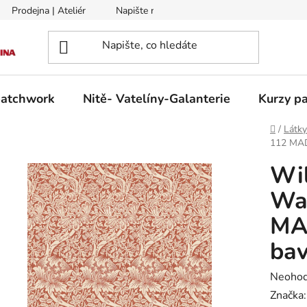
Prodejna | Ateliér
Napište nám
Zasílání na Slovensko a 
patchwork
Nitě- Vatelíny-Galanterie
Kurzy pa
Domů
/
Látk
112 MAD
Wil
Wal
MA
bav
Průměr
Neoho
hodnoc
Značka