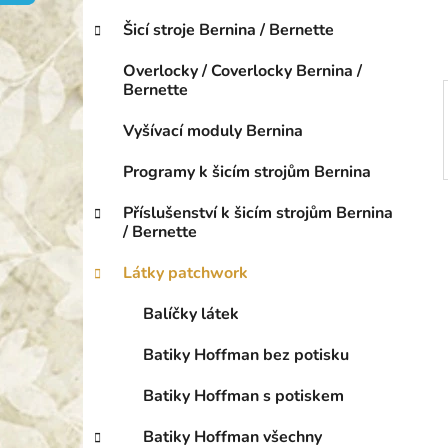
o
p
r
Šicí stroje Bernina / Bernette
a
i
n
e
Overlocky / Coverlocky Bernina /
e
Bernette
l
Vyšívací moduly Bernina
Programy k šicím strojům Bernina
Příslušenství k šicím strojům Bernina
/ Bernette
Látky patchwork
Balíčky látek
Batiky Hoffman bez potisku
Batiky Hoffman s potiskem
Batiky Hoffman všechny