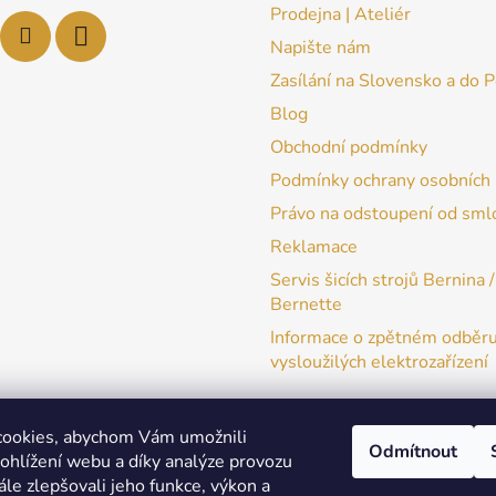
Prodejna | Ateliér
Napište nám
Zasílání na Slovensko a do 
Blog
Obchodní podmínky
Podmínky ochrany osobních 
Právo na odstoupení od sml
Reklamace
Servis šicích strojů Bernina /
Bernette
Informace o zpětném odběr
vysloužilých elektrozařízení
cookies, abychom Vám umožnili
Odmítnout
ohlížení webu a díky analýze provozu
patchwork-aja.cz
le zlepšovali jeho funkce, výkon a