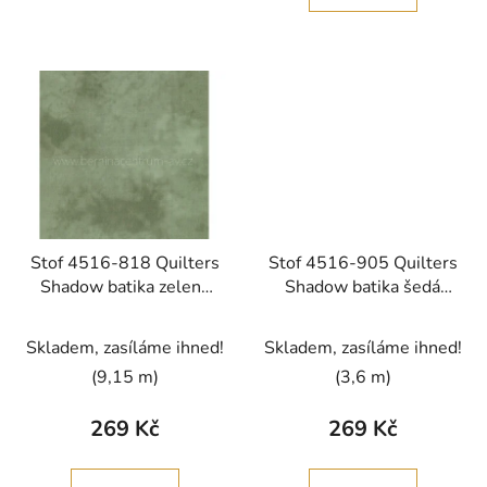
hvězdiček.
Stof 4516-818 Quilters
Stof 4516-905 Quilters
Shadow batika zelená
Shadow batika šedá
bavlněná látka
bavlněná látka
patchwork
patchwork
Skladem, zasíláme ihned!
Skladem, zasíláme ihned!
(9,15 m)
(3,6 m)
269 Kč
269 Kč