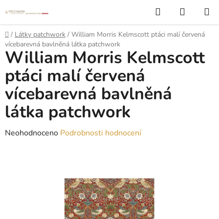
Přejít
Hledat
NÁKUP
na
KOŠÍK
obsah
Domů
/
Látky patchwork
/
William Morris Kelmscott ptáci malí červená
vícebarevná bavlněná látka patchwork
William Morris Kelmscott
ptáci malí červená
vícebarevná bavlněná
látka patchwork
Průměrné
Neohodnoceno
Podrobnosti hodnocení
hodnocení
produktu
je
0,0
z
5