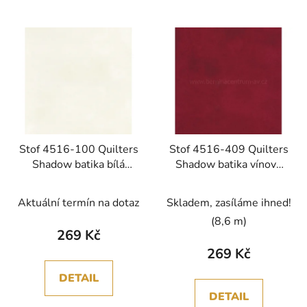
Stof 4516-100 Quilters
Stof 4516-409 Quilters
Shadow batika bílá
Shadow batika vínová
bavlněná látka
bavlněná látka
Průměrné
patchwork
patchwork
Aktuální termín na dotaz
Skladem, zasíláme ihned!
hodnocení
(8,6 m)
produktu
269 Kč
je
269 Kč
5,0
DETAIL
z
DETAIL
5