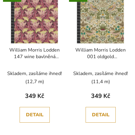
William Morris Lodden
William Morris Lodden
147 wine bavlněná
001 oldgold
látka
vícebarevná bavlněná
látka
Skladem, zasíláme ihned!
Skladem, zasíláme ihned!
(12,7 m)
(11,4 m)
349 Kč
349 Kč
DETAIL
DETAIL