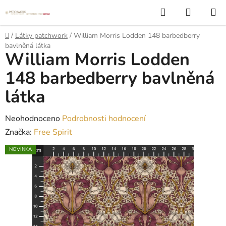
Přejít
Hledat
NÁKUP
na
KOŠÍK
obsah
Domů
/
Látky patchwork
/
William Morris Lodden 148 barbedberry
bavlněná látka
William Morris Lodden
148 barbedberry bavlněná
látka
Průměrné
Neohodnoceno
Podrobnosti hodnocení
hodnocení
Značka:
Free Spirit
produktu
NOVINKA
je
0,0
z
5
hvězdiček.