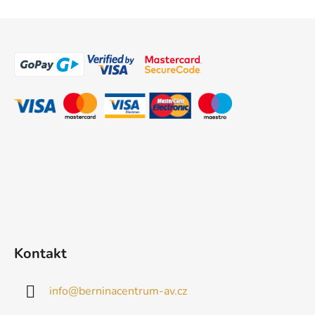
Z
á
p
a
t
í
Kontakt
info
@
berninacentrum-av.cz